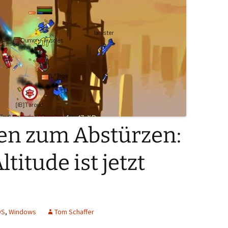
en zum Abstürzen:
titude ist jetzt
OS
,
Windows
Tom Schaffer