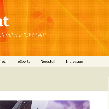
at
f mit nur 0,9% Fett!
 Tech
eSports
Nerdstuff
Impressum
Windows
Newsletter
Datenschutzerklärung
Mac OS
Linux
Browser