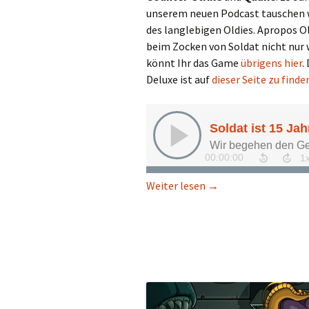
unserem neuen Podcast tauschen wi
des langlebigen Oldies. Apropos Ol
beim Zocken von Soldat nicht nur 
könnt Ihr das Game
übrigens hier
.
Deluxe ist auf
dieser Seite zu finde
Soldat ist 15 Jahre: „I
Weiter lesen
→