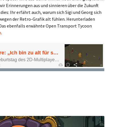
r Erinnerungen aus und sinnieren über die Zukunft
dies: Ihr erfährt auch, warum sich Sigi und Georg sich
wegen der Retro-Grafik alt fühlen. Herunterladen
 Das ebenfalls erwähnte Open Transport Tycoon
n
.
ch bin zu alt für solche Spiele“