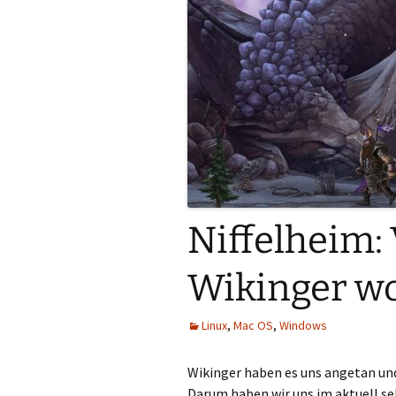
Niffelheim:
Wikinger wo
Linux
,
Mac OS
,
Windows
Wikinger haben es uns angetan un
Darum haben wir uns im aktuell s