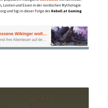
, Looten und Essen in der nordischen Mythologie
rg und Sigi in dieser Folge des
Rebell.at Gaming
ne Wikinger wollen nach Asgard