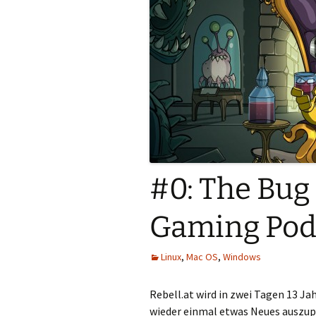
#0: The Bug 
Gaming Podc
Linux
,
Mac OS
,
Windows
Rebell.at wird in zwei Tagen 13 Ja
wieder einmal etwas Neues auszup