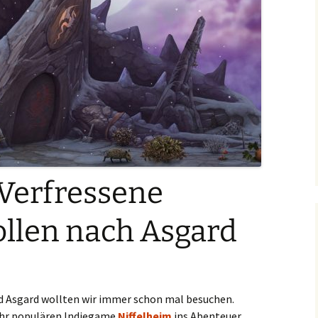
 Verfressene
llen nach Asgard
d Asgard wollten wir immer schon mal besuchen.
ehr populären Indiegame
Niffelheim
ins Abenteuer