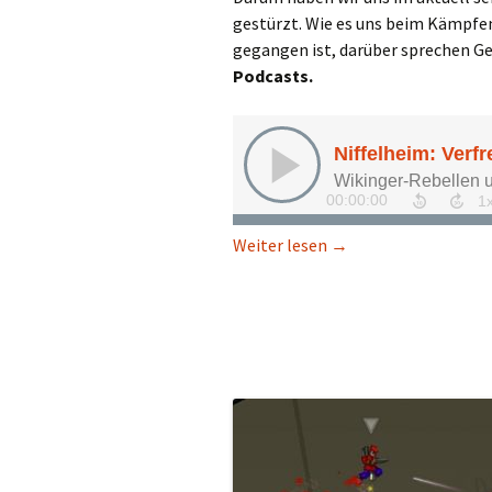
gestürzt. Wie es uns beim Kämpfen
gegangen ist, darüber sprechen Geo
Podcasts.
Niffelheim: Verfresse
Weiter lesen
→