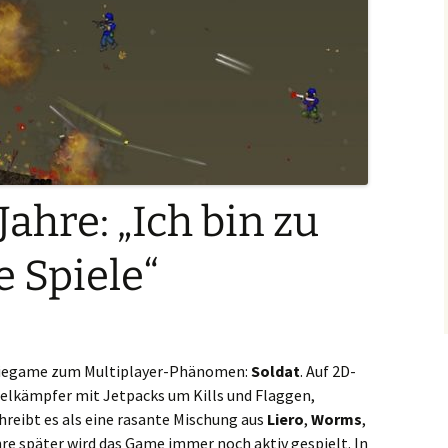
 Jahre: „Ich bin zu
e Spiele“
ndiegame zum Multiplayer-Phänomen:
Soldat
. Auf 2D-
xelkämpfer mit Jetpacks um Kills und Flaggen,
hreibt es als eine rasante Mischung aus
Liero
,
Worms
,
hre später wird das Game immer noch aktiv gespielt. In