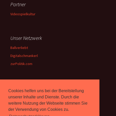
Partner
Videospielkultur
Unser Netzwerk
Ballverliebt
Digitalschmankerl
zurPolitik.com
Über Uns
Cookies helfen uns bei der Bereitstellung
Rebell.at
berichtet seit 2003
unserer Inhalte und Dienste. Durch die
unabhängig über Computer-
weitere Nutzung der Webseite stimmen Sie
und Videospiele. (
Impressum
)
der Verwendung von Cookies zu.