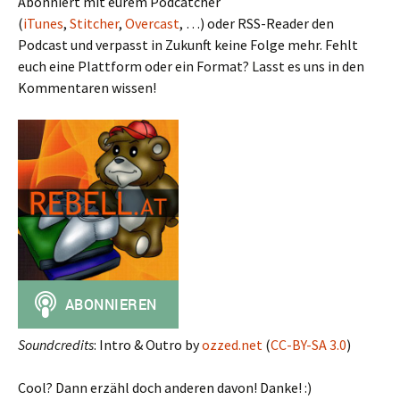
Abonniert mit eurem Podcatcher
(
iTunes
,
Stitcher
,
Overcast
, …) oder RSS-Reader den
Podcast und verpasst in Zukunft keine Folge mehr. Fehlt
euch eine Plattform oder ein Format? Lasst es uns in den
Kommentaren wissen!
Soundcredits
: Intro & Outro by
ozzed.net
(
CC-BY-SA 3.0
)
Cool? Dann erzähl doch anderen davon! Danke! :)