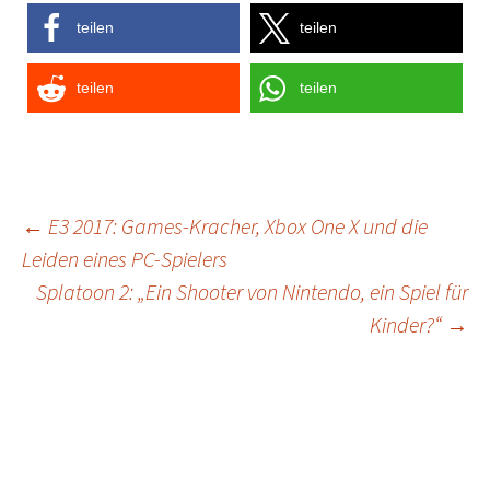
teilen
teilen
teilen
teilen
Post
←
E3 2017: Games-Kracher, Xbox One X und die
Leiden eines PC-Spielers
navigation
Splatoon 2: „Ein Shooter von Nintendo, ein Spiel für
Kinder?“
→