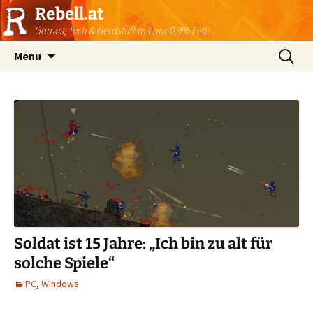
Rebell.at
Games, Tech & Nerdstuff mit nur 0,9% Fett!
Skip
Suchen
Menu
to
nach:
content
Soldat ist 15 Jahre: „Ich bin zu alt für
solche Spiele“
PC
,
Windows