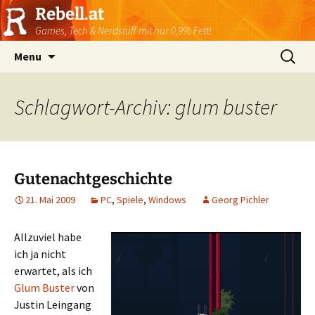
Rebell.at
Games, Tech & Nerdstuff mit nur 0,9% Fett!
Skip
Suchen
Menu
to
nach:
content
Schlagwort-Archiv: glum buster
Gutenachtgeschichte
21. Mai 2009
PC
,
Spiele
,
Windows
Georg Pichler
Allzuviel habe
ich ja nicht
erwartet, als ich
Glum Buster
von
Justin Leingang