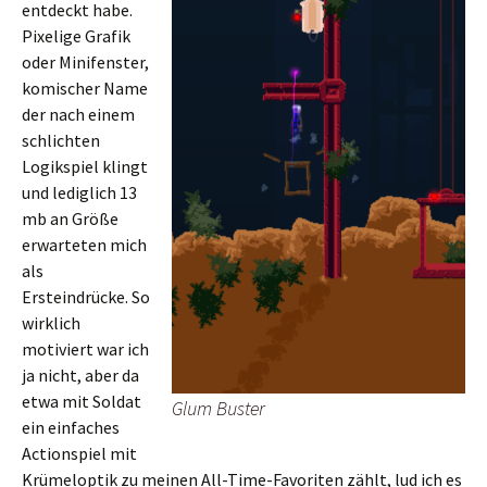
entdeckt habe.
Pixelige Grafik
oder Minifenster,
komischer Name
der nach einem
schlichten
Logikspiel klingt
und lediglich 13
mb an Größe
erwarteten mich
als
Ersteindrücke. So
wirklich
motiviert war ich
ja nicht, aber da
etwa mit Soldat
Glum Buster
ein einfaches
Actionspiel mit
Krümeloptik zu meinen All-Time-Favoriten zählt, lud ich es