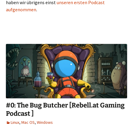
haben wir übrigens einst
unseren ersten Podcast
aufgenommen
.
#0: The Bug Butcher [Rebell.at Gaming
Podcast ]
Linux
,
Mac OS
,
Windows