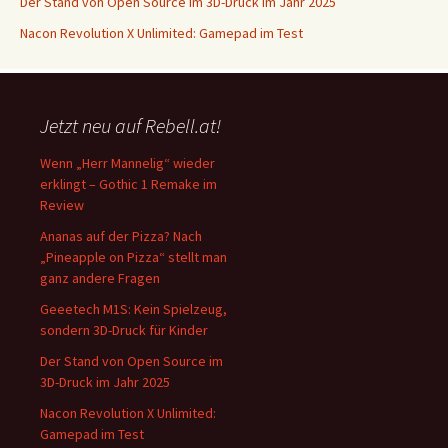
Der Stand von Open Source im 3D-Druck im Jahr 2025
Nacon Revolution X Unlimited: Gamepad im Test
Jetzt neu auf Rebell.at!
Wenn „Herr Mannelig“ wieder
erklingt – Gothic 1 Remake im
Review
Ananas auf der Pizza? Nach
„Pineapple on Pizza“ stellt man
ganz andere Fragen
Geeetech M1S: Kein Spielzeug,
sondern 3D-Druck für Kinder
Der Stand von Open Source im
3D-Druck im Jahr 2025
Nacon Revolution X Unlimited:
Gamepad im Test