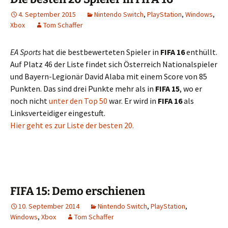
4. September 2015
Nintendo Switch
,
PlayStation
,
Windows
,
Xbox
Tom Schaffer
EA Sports
hat die bestbewerteten Spieler in
FIFA 16
enthüllt.
Auf Platz 46 der Liste findet sich Österreich Nationalspieler
und Bayern-Legionär David Alaba mit einem Score von 85
Punkten. Das sind drei Punkte mehr als in
FIFA 15
, wo er
noch nicht
unter den Top 50
war. Er wird in
FIFA 16
als
Linksverteidiger eingestuft.
Hier geht es zur Liste der besten 20.
FIFA 15: Demo erschienen
10. September 2014
Nintendo Switch
,
PlayStation
,
Windows
,
Xbox
Tom Schaffer