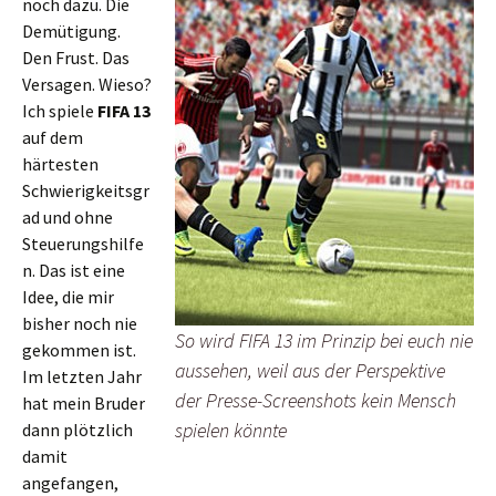
noch dazu. Die
Demütigung.
Den Frust. Das
Versagen. Wieso?
Ich spiele
FIFA 13
auf dem
härtesten
Schwierigkeitsgr
ad und ohne
Steuerungshilfe
n. Das ist eine
Idee, die mir
bisher noch nie
So wird FIFA 13 im Prinzip bei euch nie
gekommen ist.
aussehen, weil aus der Perspektive
Im letzten Jahr
der Presse-Screenshots kein Mensch
hat mein Bruder
spielen könnte
dann plötzlich
damit
angefangen,