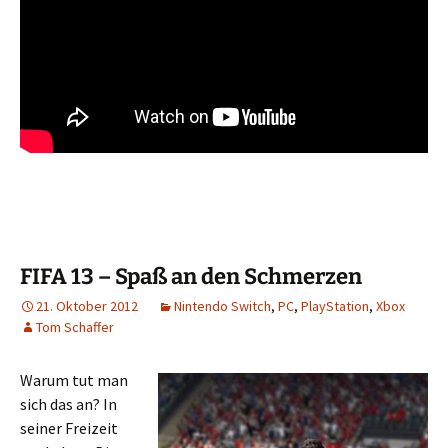
FIFA 13 – Spaß an den Schmerzen
21. Oktober 2012
Nintendo Switch
,
PC
,
PlayStation
,
Xbox
Tom Schaffer
Warum tut man
sich das an? In
seiner Freizeit