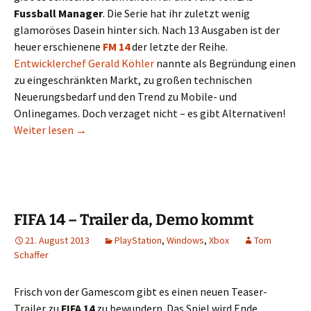
Fussball Manager
. Die Serie hat ihr zuletzt wenig
glamoröses Dasein hinter sich. Nach 13 Ausgaben ist der
heuer erschienene
FM 14
der letzte der Reihe.
Entwicklerchef Gerald Köhler
nannte als Begründung einen
zu eingeschränkten Markt, zu großen technischen
Neuerungsbedarf und den Trend zu Mobile- und
Onlinegames. Doch verzaget nicht – es gibt Alternativen!
Die besten Alternativen zum toten Fussball Mana
Weiter lesen
→
FIFA 14 – Trailer da, Demo kommt
21. August 2013
PlayStation
,
Windows
,
Xbox
Tom
Schaffer
Frisch von der Gamescom gibt es einen neuen Teaser-
Trailer zu
FIFA 14
zu bewundern. Das Spiel wird Ende