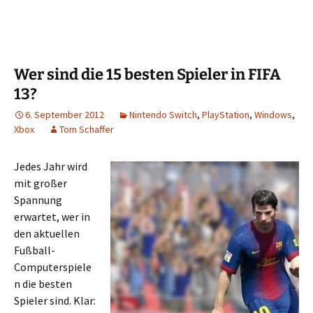
Wer sind die 15 besten Spieler in FIFA
13?
6. September 2012
Nintendo Switch
,
PlayStation
,
Windows
,
Xbox
Tom Schaffer
Jedes Jahr wird
mit großer
Spannung
erwartet, wer in
den aktuellen
Fußball-
Computerspiele
n die besten
Spieler sind. Klar: