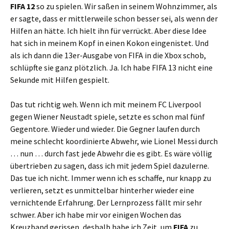
FIFA 12
so zu spielen. Wir saßen in seinem Wohnzimmer, als
er sagte, dass er mittlerweile schon besser sei, als wenn der
Hilfen an hätte. Ich hielt ihn für verrückt. Aber diese Idee
hat sich in meinem Kopf in einen Kokon eingenistet. Und
als ich dann die 13er-Ausgabe von FIFA in die Xbox schob,
schlüpfte sie ganz plötzlich. Ja. Ich habe FIFA 13 nicht eine
Sekunde mit Hilfen gespielt.
Das tut richtig weh. Wenn ich mit meinem FC Liverpool
gegen Wiener Neustadt spiele, setzte es schon mal fünf
Gegentore. Wieder und wieder. Die Gegner laufen durch
meine schlecht koordinierte Abwehr, wie Lionel Messi durch
… nun … durch fast jede Abwehr die es gibt. Es wäre völlig
übertrieben zu sagen, dass ich mit jedem Spiel dazulerne.
Das tue ich nicht. Immer wenn ich es schaffe, nur knapp zu
verlieren, setzt es unmittelbar hinterher wieder eine
vernichtende Erfahrung. Der Lernprozess fällt mir sehr
schwer. Aber ich habe mir vor einigen Wochen das
Kreuzband gerissen, deshalb habe ich Zeit, um
FIFA
zu