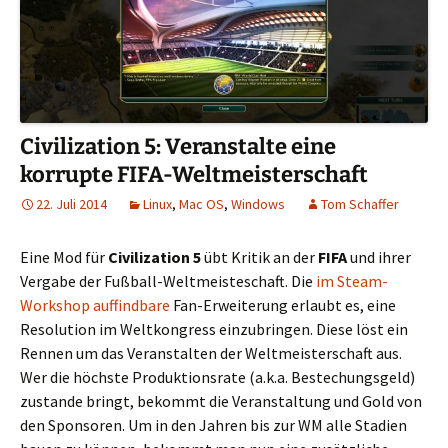
Civilization 5: Veranstalte eine
korrupte FIFA-Weltmeisterschaft
22. Juli 2014
Linux
,
Mac OS
,
Windows
Tom Schaffer
Eine Mod für
Civilization 5
übt Kritik an der
FIFA
und ihrer
Vergabe der Fußball-Weltmeisteschaft. Die
im Steam-
Workshop auffindbare
Fan-Erweiterung erlaubt es, eine
Resolution im Weltkongress einzubringen. Diese löst ein
Rennen um das Veranstalten der Weltmeisterschaft aus.
Wer die höchste Produktionsrate (a.k.a. Bestechungsgeld)
zustande bringt, bekommt die Veranstaltung und Gold von
den Sponsoren. Um in den Jahren bis zur WM alle Stadien