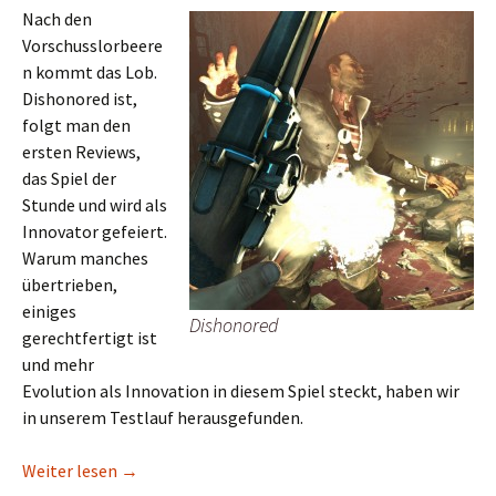
Nach den
Vorschusslorbeere
n kommt das Lob.
Dishonored ist,
folgt man den
ersten Reviews,
das Spiel der
Stunde und wird als
Innovator gefeiert.
Warum manches
übertrieben,
einiges
Dishonored
gerechtfertigt ist
und mehr
Evolution als Innovation in diesem Spiel steckt, haben wir
in unserem Testlauf herausgefunden.
Dishonored: Vom hoch gehandelten Hoffnungsträge
Weiter lesen
→