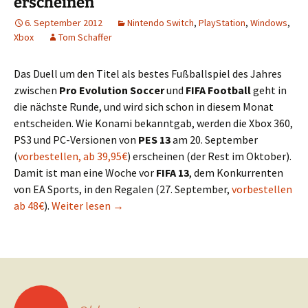
erscheinen
6. September 2012
Nintendo Switch
,
PlayStation
,
Windows
,
Xbox
Tom Schaffer
Das Duell um den Titel als bestes Fußballspiel des Jahres
zwischen
Pro Evolution Soccer
und
FIFA Football
geht in
die nächste Runde, und wird sich schon in diesem Monat
entscheiden. Wie Konami bekanntgab, werden die Xbox 360,
PS3 und PC-Versionen von
PES 13
am 20. September
(
vorbestellen, ab 39,95€
) erscheinen (der Rest im Oktober).
Damit ist man eine Woche vor
FIFA 13
, dem Konkurrenten
von EA Sports, in den Regalen (27. September,
vorbestellen
PES 13 wird eine Woche vor FIFA 13 ersch
ab 48€
).
Weiter lesen
→
Posts