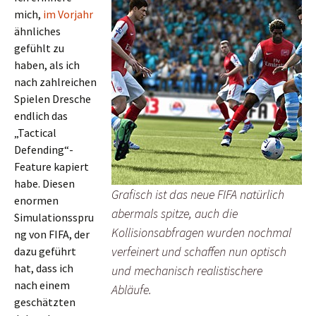
mich,
im Vorjahr
ähnliches
gefühlt zu
haben, als ich
nach zahlreichen
Spielen Dresche
endlich das
„Tactical
Defending“-
Feature kapiert
habe. Diesen
Grafisch ist das neue FIFA natürlich
enormen
abermals spitze, auch die
Simulationsspru
Kollisionsabfragen wurden nochmal
ng von FIFA, der
verfeinert und schaffen nun optisch
dazu geführt
hat, dass ich
und mechanisch realistischere
nach einem
Abläufe.
geschätzten