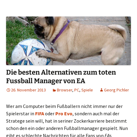
Die besten Alternativen zum toten
Fussball Manager von EA
26. November 2013
Browser
,
PC
,
Spiele
Georg Pichler
Wer am Computer beim Fußballern nicht immer nur der
Spielerstar in
FIFA
oder
Pro Evo
, sondern auch mal der
Stratege sein will, hat in seriner Zockerkarriere bestimmt
schon den ein oder anderen Fußballmanager gespielt. Nun
gibt es schlechte Nachrichten für alle Fans von
EA
s