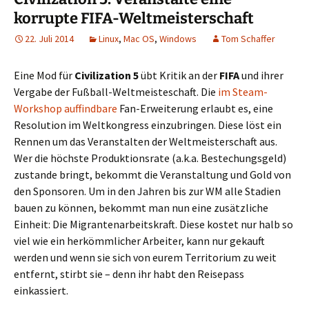
korrupte FIFA-Weltmeisterschaft
22. Juli 2014
Linux
,
Mac OS
,
Windows
Tom Schaffer
Eine Mod für
Civilization 5
übt Kritik an der
FIFA
und ihrer
Vergabe der Fußball-Weltmeisteschaft. Die
im Steam-
Workshop auffindbare
Fan-Erweiterung erlaubt es, eine
Resolution im Weltkongress einzubringen. Diese löst ein
Rennen um das Veranstalten der Weltmeisterschaft aus.
Wer die höchste Produktionsrate (a.k.a. Bestechungsgeld)
zustande bringt, bekommt die Veranstaltung und Gold von
den Sponsoren. Um in den Jahren bis zur WM alle Stadien
bauen zu können, bekommt man nun eine zusätzliche
Einheit: Die Migrantenarbeitskraft. Diese kostet nur halb so
viel wie ein herkömmlicher Arbeiter, kann nur gekauft
werden und wenn sie sich von eurem Territorium zu weit
entfernt, stirbt sie – denn ihr habt den Reisepass
einkassiert.