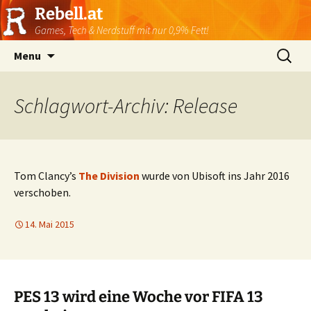
Rebell.at
Games, Tech & Nerdstuff mit nur 0,9% Fett!
Skip
Suchen
Menu
to
nach:
content
Schlagwort-Archiv: Release
Tom Clancy’s
The Division
wurde von Ubisoft ins Jahr 2016
verschoben.
14. Mai 2015
PES 13 wird eine Woche vor FIFA 13