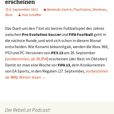
erscheinen
6. September 2012
Nintendo Switch
,
PlayStation
,
Windows
,
Xbox
Tom Schaffer
Das Duell um den Titel als bestes Fußballspiel des Jahres
zwischen
Pro Evolution Soccer
und
FIFA Football
geht in
die nächste Runde, und wird sich schon in diesem Monat
entscheiden. Wie Konami bekanntgab, werden die Xbox 360,
PS3 und PC-Versionen von
PES 13
am 20. September
(
vorbestellen, ab 39,95€
) erscheinen (der Rest im Oktober).
Damit ist man eine Woche vor
FIFA 13
, dem Konkurrenten
von EA Sports, in den Regalen (27. September,
vorbestellen
PES 13 wird eine Woche vor FIFA 13 ersch
ab 48€
).
Weiter lesen
→
Der Rebell.at Podcast!