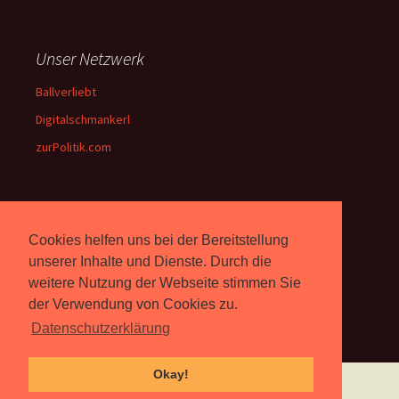
Unser Netzwerk
Ballverliebt
Digitalschmankerl
zurPolitik.com
Über Uns
Cookies helfen uns bei der Bereitstellung
Rebell.at
berichtet seit 2003
unserer Inhalte und Dienste. Durch die
unabhängig über Computer-
weitere Nutzung der Webseite stimmen Sie
und Videospiele. (
Impressum
)
der Verwendung von Cookies zu.
Datenschutzerklärung
Okay!
Proudly powered by WordPress