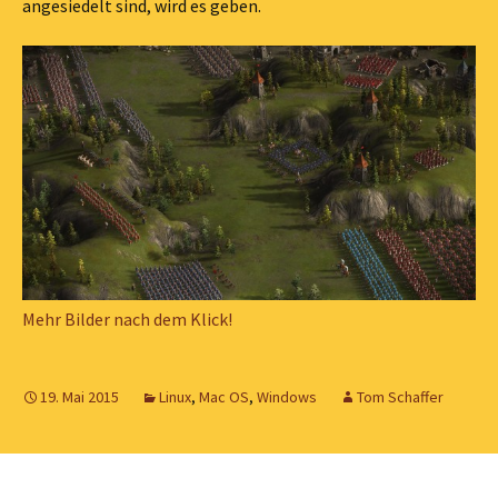
angesiedelt sind, wird es geben.
Mehr Bilder nach dem Klick!
19. Mai 2015
Linux
,
Mac OS
,
Windows
Tom Schaffer