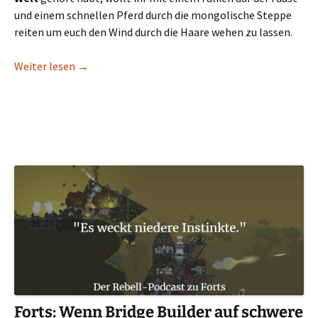
und einem schnellen Pferd durch die mongolische Steppe
reiten um euch den Wind durch die Haare wehen zu lassen.
Conan Unconquered: Willst du ewig leben?
Weiter lesen
→
Forts: Wenn Bridge Builder auf schwere