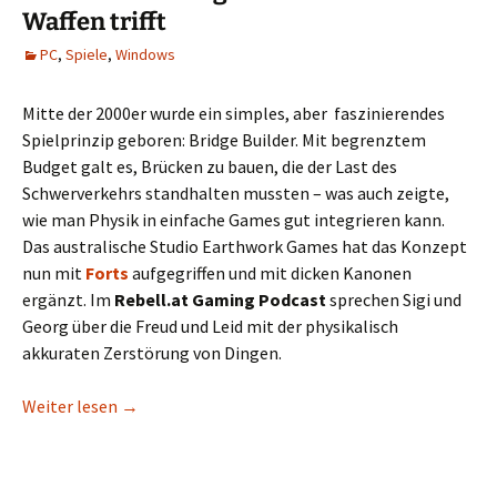
Waffen trifft
PC
,
Spiele
,
Windows
Mitte der 2000er wurde ein simples, aber faszinierendes
Spielprinzip geboren: Bridge Builder. Mit begrenztem
Budget galt es, Brücken zu bauen, die der Last des
Schwerverkehrs standhalten mussten – was auch zeigte,
wie man Physik in einfache Games gut integrieren kann.
Das australische Studio Earthwork Games hat das Konzept
nun mit
Forts
aufgegriffen und mit dicken Kanonen
ergänzt. Im
Rebell.at Gaming Podcast
sprechen Sigi und
Georg über die Freud und Leid mit der physikalisch
akkuraten Zerstörung von Dingen.
Forts: Wenn Bridge Builder auf schwere Waffen trif
Weiter lesen
→