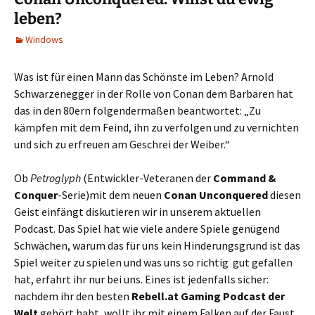
leben?
Windows
Was ist für einen Mann das Schönste im Leben? Arnold
Schwarzenegger in der Rolle von Conan dem Barbaren hat
das in den 80ern folgendermaßen beantwortet: „Zu
kämpfen mit dem Feind, ihn zu verfolgen und zu vernichten
und sich zu erfreuen am Geschrei der Weiber.“
Ob
Petroglyph
(Entwickler-Veteranen der
Command &
Conquer
-Serie)mit dem neuen
Conan Unconquered
diesen
Geist einfängt diskutieren wir in unserem aktuellen
Podcast. Das Spiel hat wie viele andere Spiele genügend
Schwächen, warum das für uns kein Hinderungsgrund ist das
Spiel weiter zu spielen und was uns so richtig gut gefallen
hat, erfahrt ihr nur bei uns. Eines ist jedenfalls sicher:
nachdem ihr den besten
Rebell.at Gaming Podcast der
Welt
gehört habt, wollt ihr mit einem Falken auf der Faust