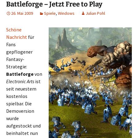
Battleforge – Jetzt Free to Play
26. Mai 2009
Spiele
,
Windows
Julian Pohl
Schöne
Nachricht
für
Fans
gepflogener
Fantasy-
Strategie:
Battleforge
von
Electronic Arts
ist
seit neuestem
kostenlos
spielbar. Die
Demoversion
wurde
aufgestockt und
beinhaltet nun