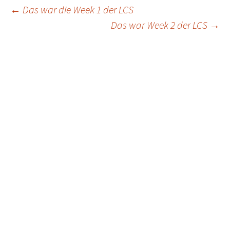
Post
←
Das war die Week 1 der LCS
Das war Week 2 der LCS
→
navigation