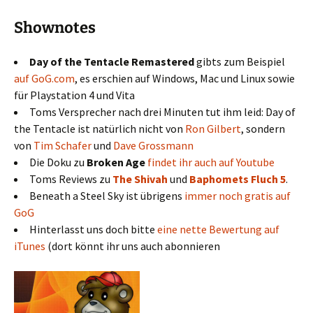
Shownotes
Day of the Tentacle Remastered
gibts zum Beispiel
auf GoG.com
, es erschien auf Windows, Mac und Linux sowie
für Playstation 4 und Vita
Toms Versprecher nach drei Minuten tut ihm leid: Day of
the Tentacle ist natürlich nicht von
Ron Gilbert
, sondern
von
Tim Schafer
und
Dave Grossmann
Die Doku zu
Broken Age
findet ihr auch auf Youtube
Toms Reviews zu
The Shivah
und
Baphomets Fluch 5
.
Beneath a Steel Sky ist übrigens
immer noch gratis auf
GoG
Hinterlasst uns doch bitte
eine nette Bewertung auf
iTunes
(dort könnt ihr uns auch abonnieren