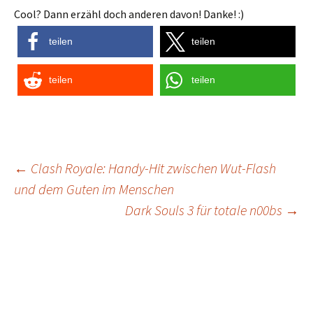
Cool? Dann erzähl doch anderen davon! Danke! :)
teilen
teilen
teilen
teilen
Post
←
Clash Royale: Handy-Hit zwischen Wut-Flash
und dem Guten im Menschen
navigation
Dark Souls 3 für totale n00bs
→