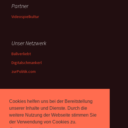
Partner
Videospielkultur
Unser Netzwerk
Ballverliebt
Digitalschmankerl
zurPolitik.com
Über Uns
Cookies helfen uns bei der Bereitstellung
Rebell.at
berichtet seit 2003
unserer Inhalte und Dienste. Durch die
unabhängig über Computer-
weitere Nutzung der Webseite stimmen Sie
und Videospiele. (
Impressum
)
der Verwendung von Cookies zu.