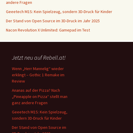
andere Fragen
Geeetech M1S: Kein Spielzeug, sondern 3D-Druck für Kinder
Der Stand von Open Source im 3D-Druck im Jahr 2025
Nacon Revolution X Unlimited: Gamepad im Test
Jetzt neu auf Rebell.at!
Wenn „Herr Mannelig“ wieder
erklingt – Gothic 1 Remake im
Review
Ananas auf der Pizza? Nach
„Pineapple on Pizza“ stellt man
ganz andere Fragen
Geeetech M1S: Kein Spielzeug,
sondern 3D-Druck für Kinder
Der Stand von Open Source im