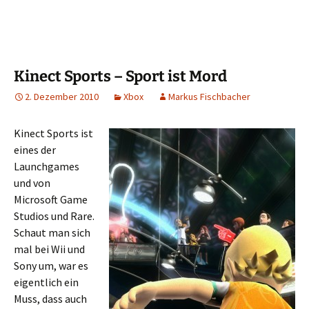
Kinect Sports – Sport ist Mord
2. Dezember 2010
Xbox
Markus Fischbacher
Kinect Sports ist
eines der
Launchgames
und von
Microsoft Game
Studios und Rare.
Schaut man sich
mal bei Wii und
Sony um, war es
eigentlich ein
Muss, dass auch