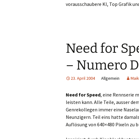
vorausschaubere KI, Top Grafik u
Need for S
– Numero D
23. April 2004
Allgemein
Maik
Need for Speed
, eine Rennserie 
leisten kann. Alle Teile, ausser d
Genrekollegen immer eine Naselang
Neunzigern. Teil eins hatte damal
Auflösung von 640×480 Pixeln zu b