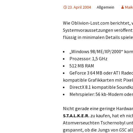
23. April 2004
Allgemein
Maik
Wie Oblivion-Lost.com berichtet, 
Systemvoraussetzungen veröffent
flüssig in minimalen Details spiel
„Windows 98/ME/XP/2000“ komp
Prozessor: 1,5 GHz
512 MB RAM
GeForce 3 64 MB oder ATI Rade
kompatible Grafikkarten mit Pixe
DirectX 8.1 kompatible Soundk
Mehrspieler: 56 kb-Modem ode
Nicht gerade eine geringe Hardwar
S.T.A.L.K.E.R.
zu kaufen, hat eh nic
Atomverseuchten Tschernobyl unter
gespannt, ob die Jungs von
GSC
al