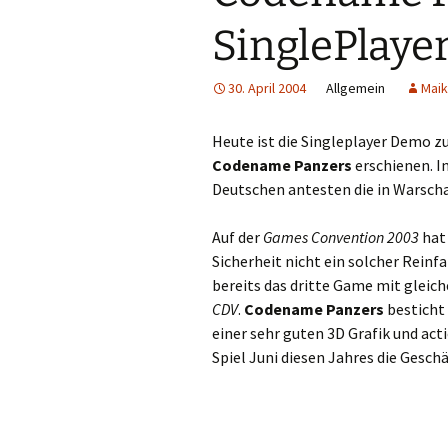
SinglePlay
30. April 2004
Allgemein
Maik
Heute ist die Singleplayer Demo 
Codename Panzers
erschienen. In
Deutschen antesten die in Warscha
Auf der
Games Convention 2003
hat 
Sicherheit nicht ein solcher Reinfa
bereits das dritte Game mit glei
CDV
.
Codename Panzers
besticht
einer sehr guten 3D Grafik und ac
Spiel Juni diesen Jahres die Geschä