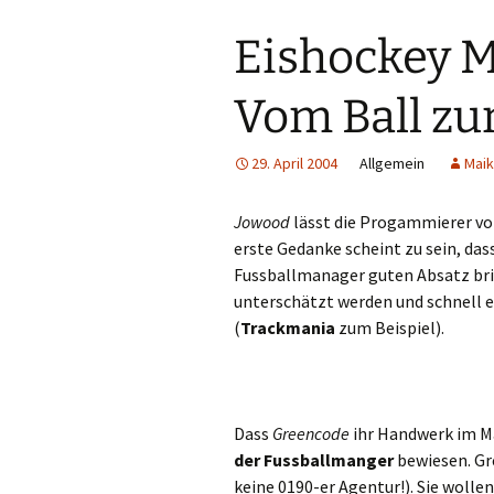
Eishockey 
Vom Ball z
29. April 2004
Allgemein
Maik
Jowood
lässt die Progammierer v
erste Gedanke scheint zu sein, das
Fussballmanager guten Absatz bri
unterschätzt werden und schnell 
(
Trackmania
zum Beispiel).
Dass
Greencode
ihr Handwerk im M
der Fussballmanger
bewiesen. Gr
keine 0190-er Agentur!). Sie wolle