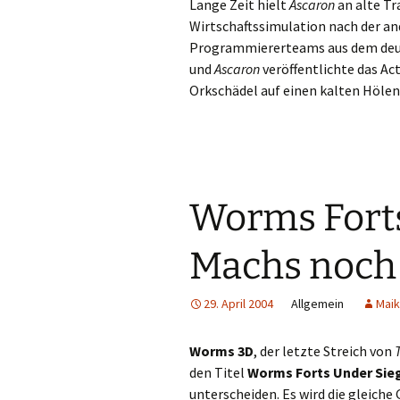
Lange Zeit hielt
Ascaron
an alte Tr
Wirtschaftssimulation nach der an
Programmiererteams aus dem deut
und
Ascaron
veröffentlichte das Ac
Orkschädel auf einen kalten Höle
Worms Forts
Machs noch
29. April 2004
Allgemein
Maik
Worms 3D
, der letzte Streich von
den Titel
Worms Forts Under Sie
unterscheiden. Es wird die gleich