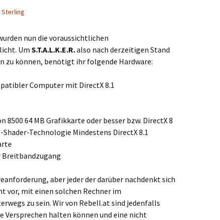
 Sterling
wurden nun die voraussichtlichen
licht. Um
S.T.A.L.K.E.R.
also nach derzeitigen Stand
en zu können, benötigt ihr folgende Hardware:
atibler Computer mit DirectX 8.1
on 8500 64 MB Grafikkarte oder besser bzw. DirectX 8
l-Shader-Technologie Mindestens DirectX 8.1
arte
r Breitbandzugang
eanforderung, aber jeder der darüber nachdenkt sich
ht vor, mit einen solchen Rechner im
wegs zu sein. Wir von Rebell.at sind jedenfalls
le Versprechen halten können und eine nicht