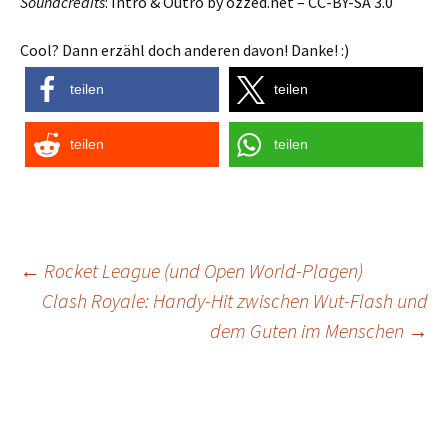
Soundcredits
: Intro & Outro by ozzed.net – CC-BY-SA 3.0
Cool? Dann erzähl doch anderen davon! Danke! :)
teilen
teilen
teilen
teilen
Post
←
Rocket League (und Open World-Plagen)
Clash Royale: Handy-Hit zwischen Wut-Flash und
navigation
dem Guten im Menschen
→