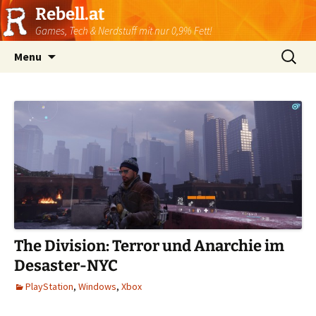
Rebell.at
Games, Tech & Nerdstuff mit nur 0,9% Fett!
Skip
Suchen
Menu
to
nach:
content
The Division: Terror und Anarchie im
Desaster-NYC
PlayStation
,
Windows
,
Xbox