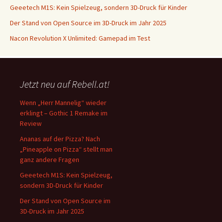
Geeetech M1S: Kein Spielzeug, sondern 3D-Druck für Kinder
Der Stand von Open Source im 3D-Druck im Jahr 2025
Nacon Revolution X Unlimited: Gamepad im Test
Jetzt neu auf Rebell.at!
Wenn „Herr Mannelig“ wieder
erklingt – Gothic 1 Remake im
Review
Ananas auf der Pizza? Nach
„Pineapple on Pizza“ stellt man
ganz andere Fragen
Geeetech M1S: Kein Spielzeug,
sondern 3D-Druck für Kinder
Der Stand von Open Source im
3D-Druck im Jahr 2025