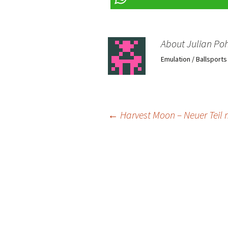
About Julian Poh
Emulation / Ballsport
Post
←
Harvest Moon – Neuer Teil 
navigation