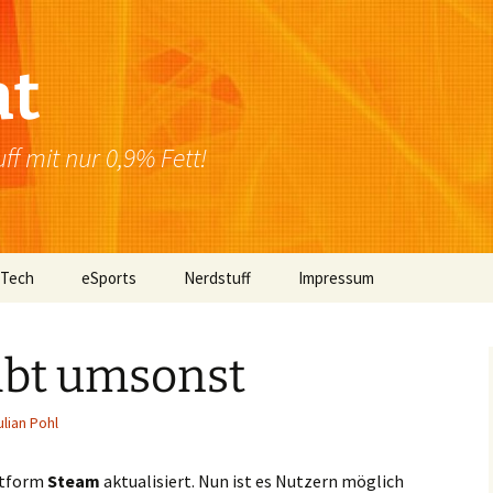
at
f mit nur 0,9% Fett!
 Tech
eSports
Nerdstuff
Impressum
Windows
Newsletter
Datenschutzerklärung
ibt umsonst
Mac OS
ulian Pohl
Linux
Browser
ttform
Steam
aktualisiert. Nun ist es Nutzern möglich