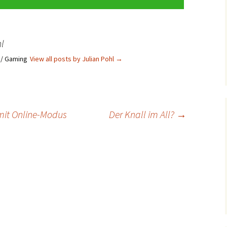
l
s / Gaming
View all posts by Julian Pohl
→
mit Online-Modus
Der Knall im All?
→