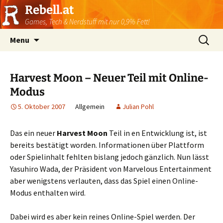
Rebell.at
Games, Tech & Nerdstuff mit nur 0,9% Fett!
Skip
Suchen
Menu
to
nach:
content
Harvest Moon – Neuer Teil mit Online-
Modus
5. Oktober 2007
Allgemein
Julian Pohl
Das ein neuer
Harvest Moon
Teil in en Entwicklung ist, ist
bereits bestätigt worden. Informationen über Plattform
oder Spielinhalt fehlten bislang jedoch gänzlich. Nun lässt
Yasuhiro Wada, der Präsident von Marvelous Entertainment
aber wenigstens verlauten, dass das Spiel einen Online-
Modus enthalten wird.
Dabei wird es aber kein reines Online-Spiel werden. Der