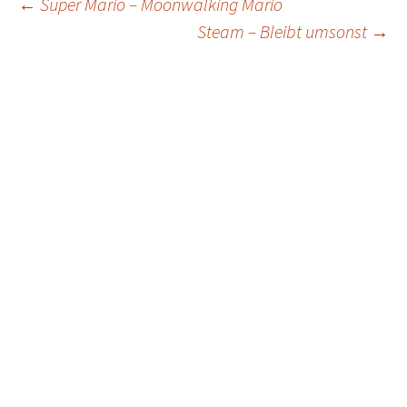
Post
←
Super Mario – Moonwalking Mario
Steam – Bleibt umsonst
→
navigation