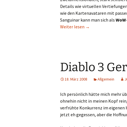
Details wie virtuellen Vertiefung
wie den Kartenavataren mit passe
Sanguinar kann man sich als
WoW
Hearthstone – Heroes 
Weiter lesen
→
Diablo 3 Ge
18. März 2008
Allgemein
J
Ich persönlich hätte mich mehr üb
ohnehin nicht in meinen Kopf rein
verfrühte Konkurrenz im eigenen Ha
jetzt eh gegessen, aber die Hoffnu