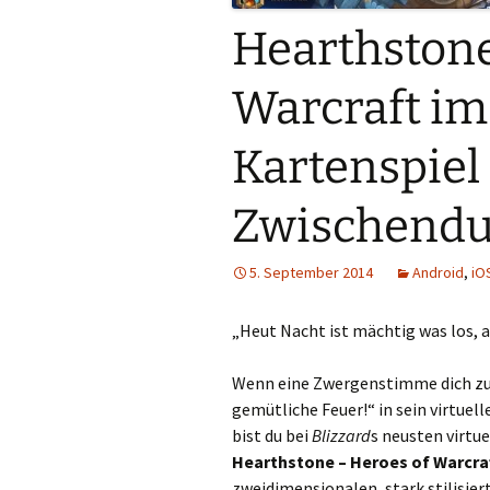
Hearthstone
Warcraft im 
Kartenspiel 
Zwischendu
5. September 2014
Android
,
iO
„Heut Nacht ist mächtig was los, a
Wenn eine Zwergenstimme dich zu
gemütliche Feuer!“ in sein virtuel
bist du bei
Blizzard
s neusten virtu
Hearthstone – Heroes of Warcra
zweidimensionalen, stark stilisie