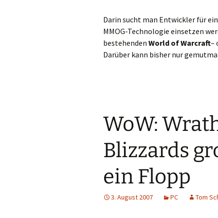
Darin sucht man Entwickler für ei
MMOG-Technologie einsetzen werd
bestehenden
World of Warcraft
– 
Darüber kann bisher nur gemutma
WoW: Wrath 
Blizzards g
ein Flopp
3. August 2007
PC
Tom Sch