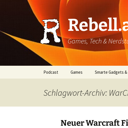
Rebell.
Games, Tech & Nerdstuf
Skip
Podcast
Games
Smarte Gadgets &
to
content
Super einfach: So hört
PC
man Podcasts!
Schlagwort-Archiv: WarC
Xbox
PlayStation
Neuer Warcraft Fi
Mobile