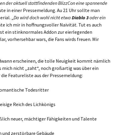
en der aktuell stattfindenden BlizzCon eine spannende
eute in einer Pressemeldung. Au 21 Uhr sollte man
rial. „
Da wird doch wohl nicht etwa
Diablo 3
oder ein
hte ich mir in hoffnungsvoller Naivität. Tut es auch
 ist ein stinknormales Addon zur eierlegenden
Klar, vorhersehbar wars, die Fans wirds freuen. Mir
dwann erscheinen, die tolle Neuigkeit kommt nämlich
 mich nicht „zaht“, noch großartig was über ein
die Featureliste aus der Pressemeldung:
romantische Todesritter
eisige Reich des Lichkönigs
ßlich neuer, mächtiger Fähigkeiten und Talente
n und zerstörbare Gebäude