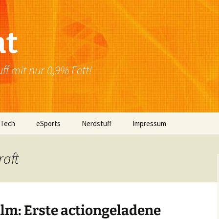
at
f mit nur 0,9% Fett!
 Tech
eSports
Nerdstuff
Impressum
Windows
Newsletter
Datenschutzerklärung
raft
Mac OS
Linux
lm: Erste actiongeladene
Browser