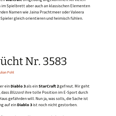
en im Spielbrett aber auch an klassischen Elementen
nden Namen wie Jaina Prachtmeer oder Valeera
-Spieler gleich orientieren und heimisch fühlen.
of Warcraft im Test: Blizzards Kartenspiel für Zwischendurch
rücht Nr. 3583
ulian Pohl
er ein
Diablo 3
als ein
StarCraft 2
gefreut. Mir geht
, dass
Blizzard
ihre tolle Position im E-Sport durch
us gefährden will. Nun ja, was solls, die Sache ist
ng auf ein
Diablo 3
ist noch nicht gestorben.