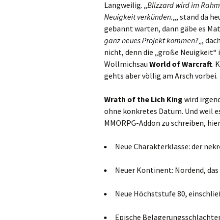
Langweilig. „
Blizzard wird im Rahm
Neuigkeit verkünden.
„, stand da h
gebannt warten, dann gäbe es Mate
ganz neues Projekt kommen?
„, dac
nicht, denn die „große Neuigkeit“
Wollmichsau
World of Warcraft
. 
gehts aber völlig am Arsch vorbei.
Wrath of the Lich King
wird irgen
ohne konkretes Datum. Und weil es
MMORPG-Addon zu schreiben, hier 
Neue Charakterklasse: der nek
Neuer Kontinent: Nordend, das 
Neue Höchststufe 80, einschlie
Epische Belagerungsschlachte