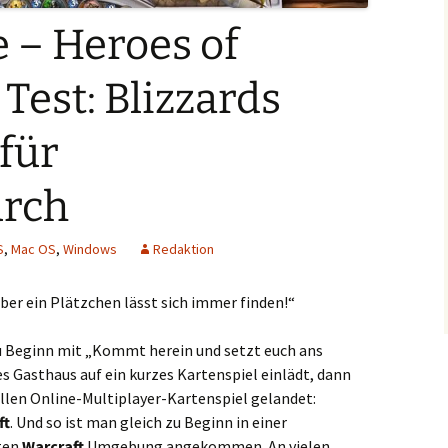
 – Heroes of
Test: Blizzards
für
rch
S
,
Mac OS
,
Windows
Redaktion
ber ein Plätzchen lässt sich immer finden!“
 Beginn mit „Kommt herein und setzt euch ans
les Gasthaus auf ein kurzes Kartenspiel einlädt, dann
ellen Online-Multiplayer-Kartenspiel gelandet:
ft
. Und so ist man gleich zu Beginn in einer
rten
Warcraft
Umgebung angekommen. An vielen