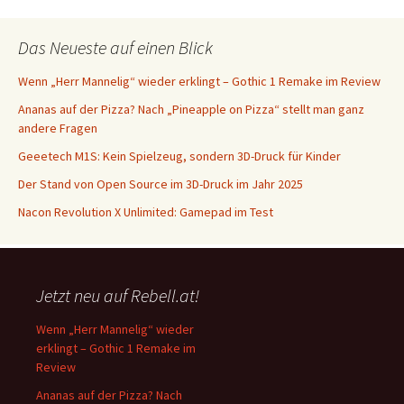
Das Neueste auf einen Blick
Wenn „Herr Mannelig“ wieder erklingt – Gothic 1 Remake im Review
Ananas auf der Pizza? Nach „Pineapple on Pizza“ stellt man ganz
andere Fragen
Geeetech M1S: Kein Spielzeug, sondern 3D-Druck für Kinder
Der Stand von Open Source im 3D-Druck im Jahr 2025
Nacon Revolution X Unlimited: Gamepad im Test
Jetzt neu auf Rebell.at!
Wenn „Herr Mannelig“ wieder
erklingt – Gothic 1 Remake im
Review
Ananas auf der Pizza? Nach