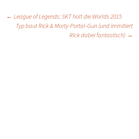
Post
←
League of Legends: SKT holt die Worlds 2015
Typ baut Rick & Morty-Portal-Gun (und immitiert
navigation
Rick dabei fantastisch)
→