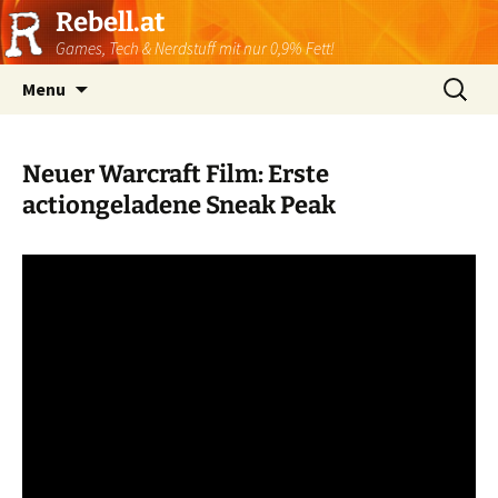
Rebell.at
Games, Tech & Nerdstuff mit nur 0,9% Fett!
Skip
Suchen
Menu
to
nach:
content
Neuer Warcraft Film: Erste
actiongeladene Sneak Peak