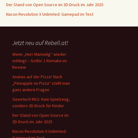
Der Stand von Open Source im 3D-Druck im Jahr 2025
Nacon Revolution X Unlimited: Gamepad im Test
Jetzt neu auf Rebell.at!
Wenn „Herr Mannelig“ wieder
erklingt – Gothic 1 Remake im
Review
Ananas auf der Pizza? Nach
„Pineapple on Pizza“ stellt man
ganz andere Fragen
Geeetech M1S: Kein Spielzeug,
sondern 3D-Druck für Kinder
Der Stand von Open Source im
3D-Druck im Jahr 2025
Nacon Revolution X Unlimited:
Gamepad im Test