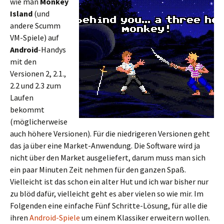
wie man
Monkey
Island
(und
andere Scumm
VM-Spiele) auf
Android
-Handys
mit den
Versionen 2, 2.1.,
2.2 und 2.3 zum
Laufen
bekommt
(möglicherweise
auch höhere Versionen). Für die niedrigeren Versionen geht
das ja über eine Market-Anwendung. Die Software wird ja
nicht über den Market ausgeliefert, darum muss man sich
ein paar Minuten Zeit nehmen für den ganzen Spaß.
Vielleicht ist das schon ein alter Hut und ich war bisher nur
zu blöd dafür, vielleicht geht es aber vielen so wie mir. Im
Folgenden eine einfache Fünf Schritte-Lösung, für alle die
ihren
Android-Spiele
um einem Klassiker erweitern wollen.