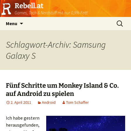
Rebell.at
Games, Tech & Nerdstuff mit nur 0,9% Fett!
Skip
Suchen
Menu
to
nach:
content
Schlagwort-Archiv: Samsung
Galaxy S
Fünf Schritte um Monkey Island & Co.
auf Android zu spielen
2. April 2011
Android
Tom Schaffer
Ich habe gestern
herausgefunden,