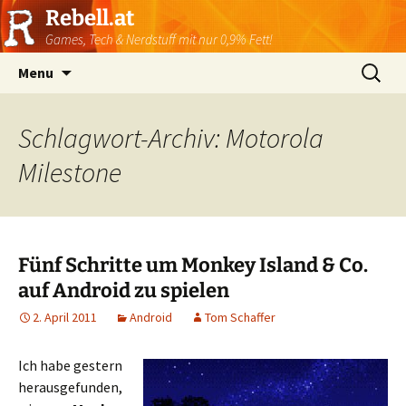
Rebell.at
Games, Tech & Nerdstuff mit nur 0,9% Fett!
Skip
Suchen
Menu
to
nach:
content
Schlagwort-Archiv: Motorola
Milestone
Fünf Schritte um Monkey Island & Co.
auf Android zu spielen
2. April 2011
Android
Tom Schaffer
Ich habe gestern
herausgefunden,