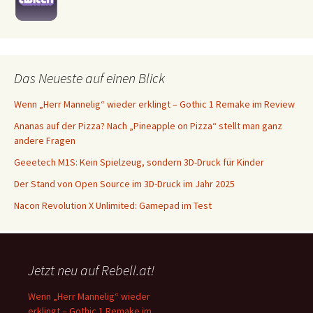
Das Neueste auf einen Blick
Wenn „Herr Mannelig“ wieder erklingt – Gothic 1 Remake im Review
Ananas auf der Pizza? Nach „Pineapple on Pizza“ stellt man ganz
andere Fragen
Geeetech M1S: Kein Spielzeug, sondern 3D-Druck für Kinder
Der Stand von Open Source im 3D-Druck im Jahr 2025
Nacon Revolution X Unlimited: Gamepad im Test
Jetzt neu auf Rebell.at!
Wenn „Herr Mannelig“ wieder
erklingt – Gothic 1 Remake im