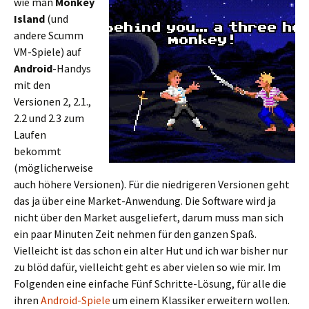
wie man
Monkey
Island
(und
andere Scumm
VM-Spiele) auf
Android
-Handys
mit den
Versionen 2, 2.1.,
2.2 und 2.3 zum
Laufen
bekommt
(möglicherweise
auch höhere Versionen). Für die niedrigeren Versionen geht
das ja über eine Market-Anwendung. Die Software wird ja
nicht über den Market ausgeliefert, darum muss man sich
ein paar Minuten Zeit nehmen für den ganzen Spaß.
Vielleicht ist das schon ein alter Hut und ich war bisher nur
zu blöd dafür, vielleicht geht es aber vielen so wie mir. Im
Folgenden eine einfache Fünf Schritte-Lösung, für alle die
ihren
Android-Spiele
um einem Klassiker erweitern wollen.