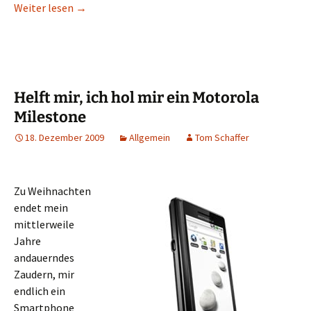
Fünf Schritte um Monkey Island & Co. auf Android 
Weiter lesen
→
Helft mir, ich hol mir ein Motorola
Milestone
18. Dezember 2009
Allgemein
Tom Schaffer
Zu Weihnachten
endet mein
mittlerweile
Jahre
andauerndes
Zaudern, mir
endlich ein
Smartphone