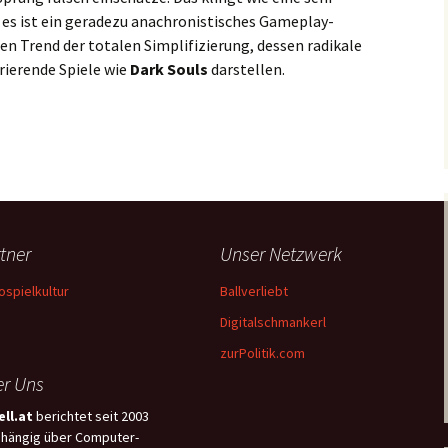
r es ist ein geradezu anachronistisches Gameplay-
en Trend der totalen Simplifizierung, dessen radikale
ierende Spiele wie
Dark Souls
darstellen.
 Light ist der Absturz
tner
Unser Netzwerk
ospielkultur
Ballverliebt
Digitalschmankerl
zurPolitik.com
r Uns
ll.at
berichtet seit 2003
hängig über Computer-