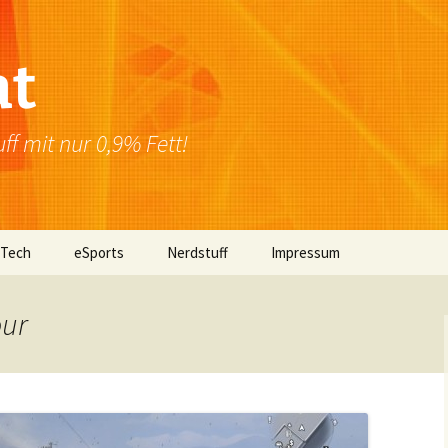
at
f mit nur 0,9% Fett!
 Tech
eSports
Nerdstuff
Impressum
Windows
Newsletter
Datenschutzerklärung
our
Mac OS
Linux
Browser