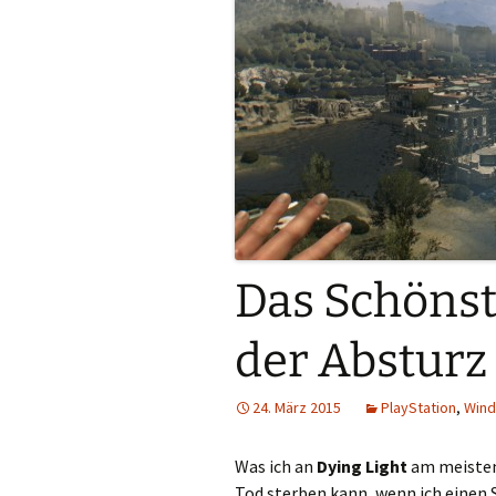
Das Schönste
der Absturz
24. März 2015
PlayStation
,
Win
Was ich an
Dying Light
am meisten 
Tod sterben kann, wenn ich einen S