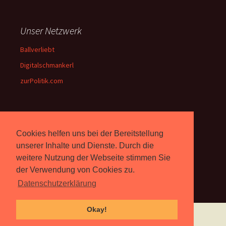
Unser Netzwerk
Ballverliebt
Digitalschmankerl
zurPolitik.com
Über Uns
Cookies helfen uns bei der Bereitstellung
Rebell.at
berichtet seit 2003
unserer Inhalte und Dienste. Durch die
unabhängig über Computer-
weitere Nutzung der Webseite stimmen Sie
und Videospiele. (
Impressum
)
der Verwendung von Cookies zu.
Datenschutzerklärung
Okay!
Proudly powered by WordPress