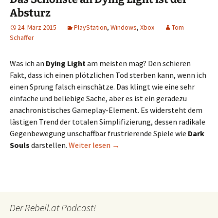
Absturz
24. März 2015
PlayStation
,
Windows
,
Xbox
Tom
Schaffer
Was ich an
Dying Light
am meisten mag? Den schieren
Fakt, dass ich einen plötzlichen Tod sterben kann, wenn ich
einen Sprung falsch einschätze. Das klingt wie eine sehr
einfache und beliebige Sache, aber es ist ein geradezu
anachronistisches Gameplay-Element. Es widersteht dem
lästigen Trend der totalen Simplifizierung, dessen radikale
Gegenbewegung unschaffbar frustrierende Spiele wie
Dark
Das Schönste an Dying Light ist
Souls
darstellen.
Weiter lesen
→
Der Rebell.at Podcast!