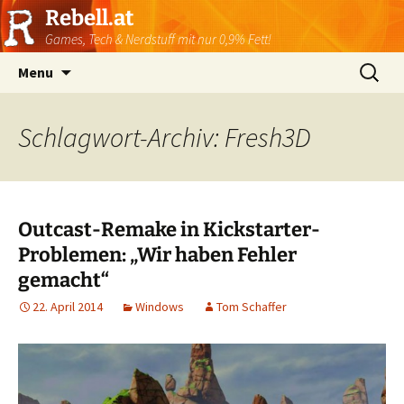
Rebell.at
Games, Tech & Nerdstuff mit nur 0,9% Fett!
Skip
Suchen
Menu
to
nach:
content
Schlagwort-Archiv: Fresh3D
Outcast-Remake in Kickstarter-
Problemen: „Wir haben Fehler
gemacht“
22. April 2014
Windows
Tom Schaffer