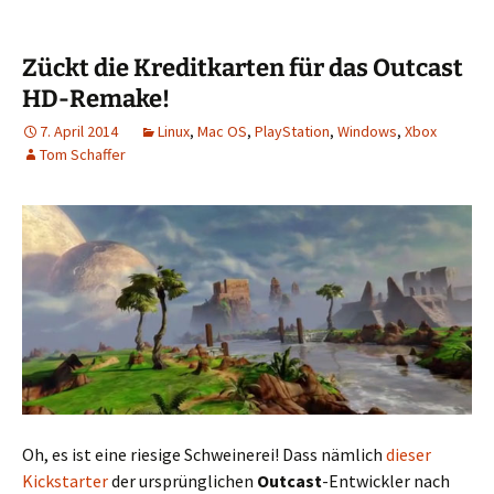
Zückt die Kreditkarten für das Outcast
HD-Remake!
7. April 2014
Linux
,
Mac OS
,
PlayStation
,
Windows
,
Xbox
Tom Schaffer
Oh, es ist eine riesige Schweinerei! Dass nämlich
dieser
Kickstarter
der ursprünglichen
Outcast
-Entwickler nach