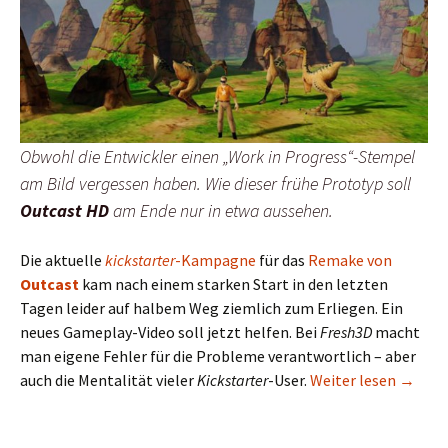
Obwohl die Entwickler einen „Work in Progress“-Stempel
am Bild vergessen haben. Wie dieser frühe Prototyp soll
Outcast HD
am Ende nur in etwa aussehen.
Die aktuelle
kickstarter
-Kampagne
für das
Remake von
Outcast
kam nach einem starken Start in den letzten
Tagen leider auf halbem Weg ziemlich zum Erliegen. Ein
neues Gameplay-Video soll jetzt helfen. Bei
Fresh3D
macht
man eigene Fehler für die Probleme verantwortlich – aber
Outcas
auch die Mentalität vieler
Kickstarter
-User.
Weiter lesen
→