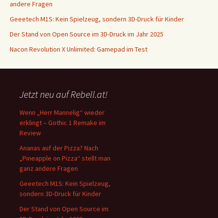
andere Fragen
Geeetech M1S: Kein Spielzeug, sondern 3D-Druck für Kinder
Der Stand von Open Source im 3D-Druck im Jahr 2025
Nacon Revolution X Unlimited: Gamepad im Test
Jetzt neu auf Rebell.at!
Wenn „Herr Mannelig“ wieder
erklingt – Gothic 1 Remake im
Review
Ananas auf der Pizza? Nach
„Pineapple on Pizza“ stellt man
ganz andere Fragen
Geeetech M1S: Kein Spielzeug,
sondern 3D-Druck für Kinder
Der Stand von Open Source im