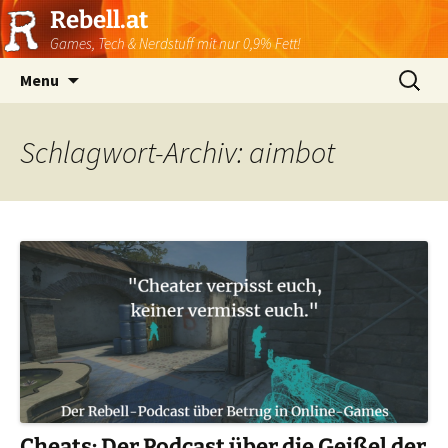
Rebell.at
Games, Tech & Nerdstuff mit nur 0,9% Fett!
Skip
Suchen
Menu
to
nach:
content
Schlagwort-Archiv: aimbot
Cheats: Der Podcast über die Geißel der