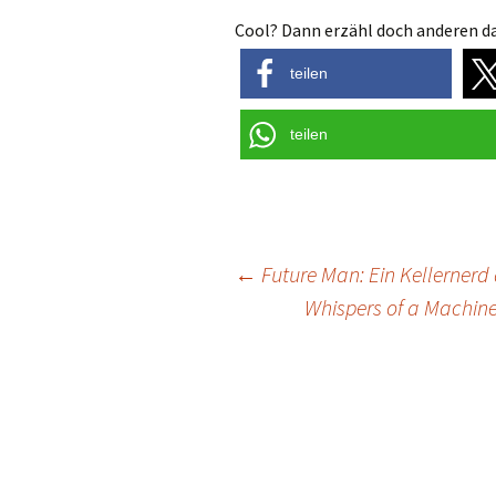
Cool? Dann erzähl doch anderen da
teilen
teilen
Post
←
Future Man: Ein Kellernerd a
Whispers of a Machine
navigation