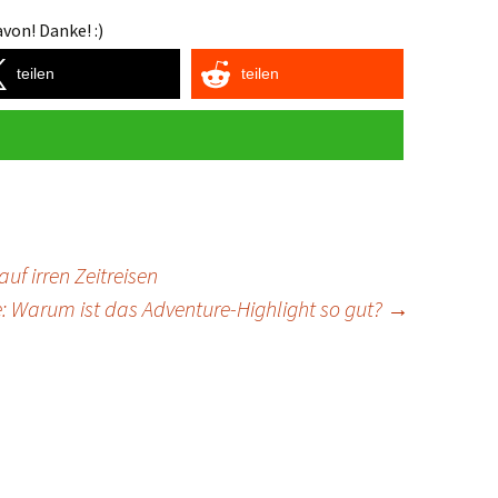
von! Danke! :)
teilen
teilen
uf irren Zeitreisen
: Warum ist das Adventure-Highlight so gut?
→