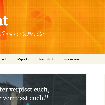
at
f mit nur 0,9% Fett!
 Tech
eSports
Nerdstuff
Impressum
Windows
Newsletter
Datenschutzerklärung
Mac OS
Linux
Browser