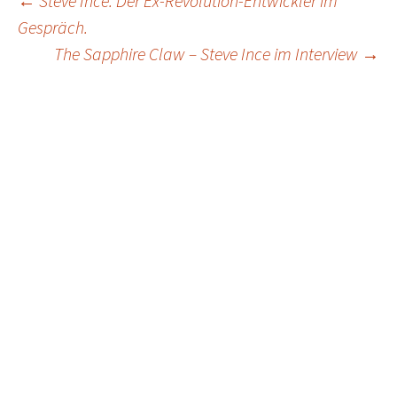
Post
←
Steve Ince: Der Ex-Revolution-Entwickler im
Gespräch.
navigation
The Sapphire Claw – Steve Ince im Interview
→