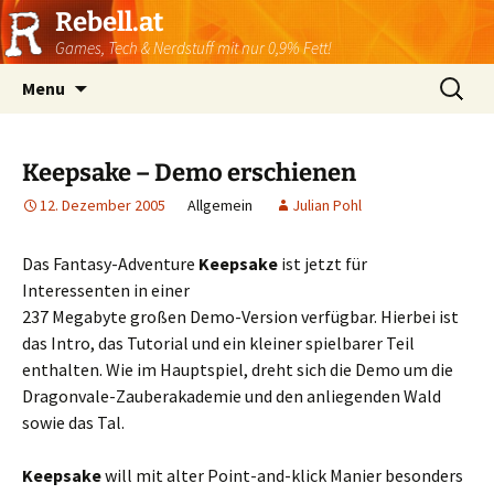
Rebell.at
Games, Tech & Nerdstuff mit nur 0,9% Fett!
Skip
Suchen
Menu
to
nach:
content
Keepsake – Demo erschienen
12. Dezember 2005
Allgemein
Julian Pohl
Das Fantasy-Adventure
Keepsake
ist jetzt für
Interessenten in einer
237 Megabyte großen Demo-Version verfügbar. Hierbei ist
das Intro, das Tutorial und ein kleiner spielbarer Teil
enthalten. Wie im Hauptspiel, dreht sich die Demo um die
Dragonvale-Zauberakademie und den anliegenden Wald
sowie das Tal.
Keepsake
will mit alter Point-and-klick Manier besonders