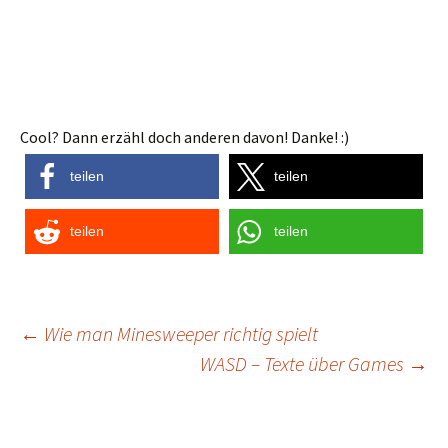
Cool? Dann erzähl doch anderen davon! Danke! :)
teilen
teilen
teilen
teilen
Post
←
Wie man Minesweeper richtig spielt
WASD – Texte über Games
→
navigation