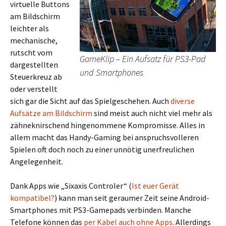
virtuelle Buttons
am Bildschirm
leichter als
mechanische,
rutscht vom
GameKlip – Ein Aufsatz für PS3-Pad
dargestellten
und Smartphones
Steuerkreuz ab
oder verstellt
sich gar die Sicht auf das Spielgeschehen. Auch
diverse
Aufsätze am Bildschirm
sind meist auch nicht viel mehr als
zähneknirschend hingenommene Kompromisse. Alles in
allem macht das Handy-Gaming bei anspruchsvolleren
Spielen oft doch noch zu einer unnötig unerfreulichen
Angelegenheit.
Dank Apps wie „Sixaxis Controler“ (
Ist euer Gerät
kompatibel?
) kann man seit geraumer Zeit seine Android-
Smartphones mit PS3-Gamepads verbinden. Manche
Telefone können das
per Kabel auch ohne Apps
. Allerdings