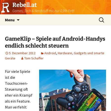
Rebell.at
Games, Tech & Nerdstuff mit nur 0,9% Fett!
Skip
Suchen
Menu
to
nach:
content
GameKlip – Spiele auf Android-Handys
endlich schlecht steuern
5. Dezember 2012
Android
,
Hardware, Gadgets und smarte
Geräte
Tom Schaffer
Für viele Spiele
ist die
Touchscreen-
Steuerung oft
eher ein Krampf
als ein Feature.
Man verfehlt