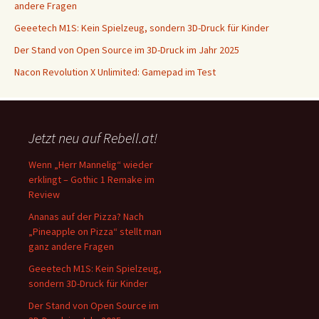
andere Fragen
Geeetech M1S: Kein Spielzeug, sondern 3D-Druck für Kinder
Der Stand von Open Source im 3D-Druck im Jahr 2025
Nacon Revolution X Unlimited: Gamepad im Test
Jetzt neu auf Rebell.at!
Wenn „Herr Mannelig“ wieder
erklingt – Gothic 1 Remake im
Review
Ananas auf der Pizza? Nach
„Pineapple on Pizza“ stellt man
ganz andere Fragen
Geeetech M1S: Kein Spielzeug,
sondern 3D-Druck für Kinder
Der Stand von Open Source im