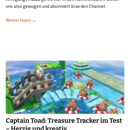
uns also gewogen und abonniert brav den Channel.
Keep Talking and Nobody Explodes: „Ein lustiger 
Weiter lesen
→
Captain Toad: Treasure Tracker im Test
– Herzig und kreativ