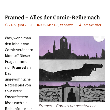
Framed – Alles der Comic-Reihe nach
21. August 2013
iOS
,
Mac OS
,
Windows
Tom Schaffer
Was, wenn man
den Inhalt von
Comic verändern
könnte? Dieser
Frage nimmt
sich
Framed
an.
Das
ungewöhnliche
Rätselspiel von
Loveshack
Entertainment
lässt euch die
Framed – Comics umgeschrieben
Reihenfolge der