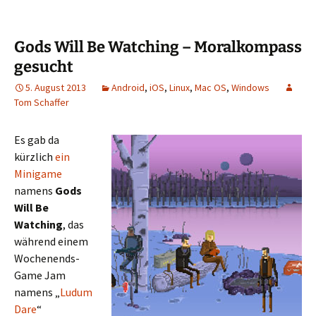
Gods Will Be Watching – Moralkompass
gesucht
5. August 2013
Android
,
iOS
,
Linux
,
Mac OS
,
Windows
Tom Schaffer
Es gab da
kürzlich
ein
Minigame
namens
Gods
Will Be
Watching
, das
während einem
Wochenends-
Game Jam
namens „
Ludum
Dare
“