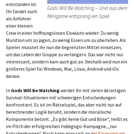
entstanden ist.
Gods Will Be Watching – Und aus dem
Ihr fandet euch
Minigame entsprang ein Spiel
als Anführer
einer kleinen
Crew in einer hoffnungslosen Eiswüste wieder: Zu wenig
Munition um zu jagen, zu wenig Essen um zu überleben. Als
Spieler musstet ihr nun die begrenzten Mittel einsetzen,
um das Leben der Gruppe zu verlängern. Das war nicht nur
interessant, sondern kam auch gut an. Deshalb wird nun ein
größeres Spiel für Windows, Mac, Linux, Android und iOs
daraus.
In
Gods Will Be Watching
werdet ihr mit vielen derartigen
Survival-Situationen mit schwierigen Entscheidungen
konfrontiert. Es ist im Rätselspiel, das aber nicht nur auf
berechnender Logik beruht, sondern die moralische
Komponente betont. „Es gibt keine Gut und Böse“, heißt es
im Pitch der erfolgreichen Indiegogo-Kampagne, „nur
Entscheidungen“. Noch kann man sich an
der Finanzierung