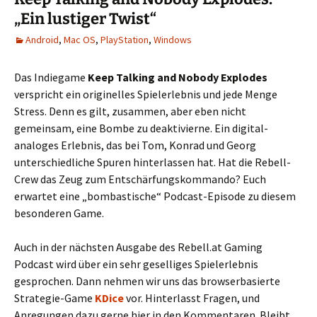
„Ein lustiger Twist“
Android
,
Mac OS
,
PlayStation
,
Windows
Das Indiegame
Keep Talking and Nobody Explodes
verspricht ein originelles Spielerlebnis und jede Menge
Stress. Denn es gilt, zusammen, aber eben nicht
gemeinsam, eine Bombe zu deaktivierne. Ein digital-
analoges Erlebnis, das bei Tom, Konrad und Georg
unterschiedliche Spuren hinterlassen hat. Hat die Rebell-
Crew das Zeug zum Entschärfungskommando? Euch
erwartet eine „bombastische“ Podcast-Episode zu diesem
besonderen Game.
Auch in der nächsten Ausgabe des Rebell.at Gaming
Podcast wird über ein sehr geselliges Spielerlebnis
gesprochen. Dann nehmen wir uns das browserbasierte
Strategie-Game
KDice
vor. Hinterlasst Fragen, und
Anregungen dazu gerne hier in den Kommentaren. Bleibt