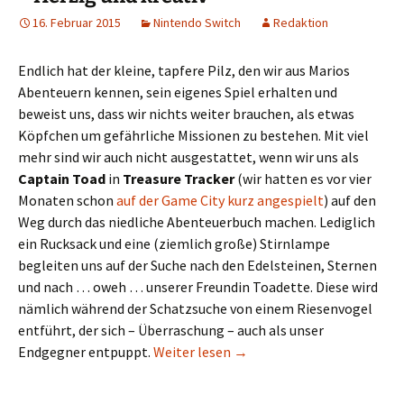
16. Februar 2015
Nintendo Switch
Redaktion
Endlich hat der kleine, tapfere Pilz, den wir aus Marios
Abenteuern kennen, sein eigenes Spiel erhalten und
beweist uns, dass wir nichts weiter brauchen, als etwas
Köpfchen um gefährliche Missionen zu bestehen. Mit viel
mehr sind wir auch nicht ausgestattet, wenn wir uns als
Captain Toad
in
Treasure Tracker
(wir hatten es vor vier
Monaten schon
auf der Game City kurz angespielt
) auf den
Weg durch das niedliche Abenteuerbuch machen. Lediglich
ein Rucksack und eine (ziemlich große) Stirnlampe
begleiten uns auf der Suche nach den Edelsteinen, Sternen
und nach … oweh … unserer Freundin Toadette. Diese wird
nämlich während der Schatzsuche von einem Riesenvogel
entführt, der sich – Überraschung – auch als unser
Captain Toad: Treasure Trac
Endgegner entpuppt.
Weiter lesen
→