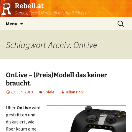
Rebell.at
Games, Tech & Nerdstuff mit nur 0,9% Fett!
Skip
Suchen
Menu
to
nach:
content
Schlagwort-Archiv: OnLive
OnLive – (Preis)Modell das keiner
braucht.
23. Juni 2010
Spiele
Julian Pohl
Über
OnLive
wird
gestritten und
diskutiert, wie
über kaum eine