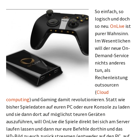
So einfach, so
logisch und doch
so neu.
OnLive
ist
purer Wahnsinn.
Im Wesentlichen
will der neue On-
Demand-Service
nichts anderes
tun, als
Rechenleistung
outsourcen
(
Cloud
computing
) und Gaming damit revolutionieren. Statt wie
bisher Spieledaten auf euren PC oder eure Konsole zu laden
und sie dann dort auf möglichst teuren Geräten
auszuführen, will OnLive die Spiele direkt bei sich am Server
laufen lassen und dann nur eure Befehle dorthin und das
HD-Bild zu euch zurück streamen (entweder auf den PC, auf