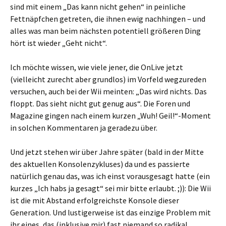
sind mit einem „Das kann nicht gehen“ in peinliche
Fettnäpfchen getreten, die ihnen ewig nachhingen – und
alles was man beim nächsten potentiell größeren Ding
hört ist wieder „Geht nicht“.
Ich möchte wissen, wie viele jener, die OnLive jetzt
(vielleicht zurecht aber grundlos) im Vorfeld wegzureden
versuchen, auch bei der Wii meinten: „Das wird nichts. Das
floppt. Das sieht nicht gut genug aus“. Die Foren und
Magazine gingen nach einem kurzen „Wuh! Geil!“-Moment
in solchen Kommentaren ja geradezu über.
Und jetzt stehen wir über Jahre später (bald in der Mitte
des aktuellen Konsolenzykluses) da und es passierte
natürlich genau das, was ich einst vorausgesagt hatte (ein
kurzes „Ich habs ja gesagt“ sei mir bitte erlaubt. ;)): Die Wii
ist die mit Abstand erfolgreichste Konsole dieser
Generation. Und lustigerweise ist das einzige Problem mit
ihr eines, das (inklusive mir) fast niemand so radikal