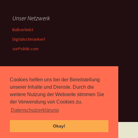
Unser Netzwerk
Ballverliebt
Digitalschmankerl
zurPolitik.com
Über Uns
Cookies helfen uns bei der Bereitstellung
Rebell.at
berichtet seit 2003
unserer Inhalte und Dienste. Durch die
unabhängig über Computer-
weitere Nutzung der Webseite stimmen Sie
und Videospiele. (
Impressum
)
der Verwendung von Cookies zu.
Datenschutzerklärung
Okay!
Proudly powered by WordPress