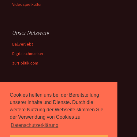
Videospielkultur
Unser Netzwerk
Ballverliebt
Digitalschmankerl
zurPolitik.com
Über Uns
Cookies helfen uns bei der Bereitstellung
Rebell.at
berichtet seit 2003
unserer Inhalte und Dienste. Durch die
unabhängig über Computer-
weitere Nutzung der Webseite stimmen Sie
und Videospiele. (
Impressum
)
der Verwendung von Cookies zu.
Datenschutzerklärung