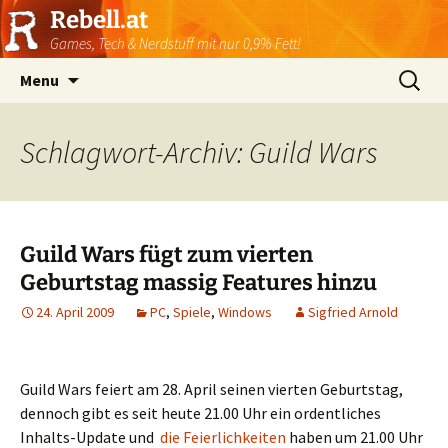
Rebell.at
Games, Tech & Nerdstuff mit nur 0,9% Fett!
Skip
Suchen
Menu
to
nach:
content
Schlagwort-Archiv: Guild Wars
Guild Wars fügt zum vierten
Geburtstag massig Features hinzu
24. April 2009
PC
,
Spiele
,
Windows
Sigfried Arnold
Guild Wars feiert am 28. April seinen vierten Geburtstag,
dennoch gibt es seit heute 21.00 Uhr ein ordentliches
Inhalts-Update und
die Feierlichkeiten
haben um 21.00 Uhr