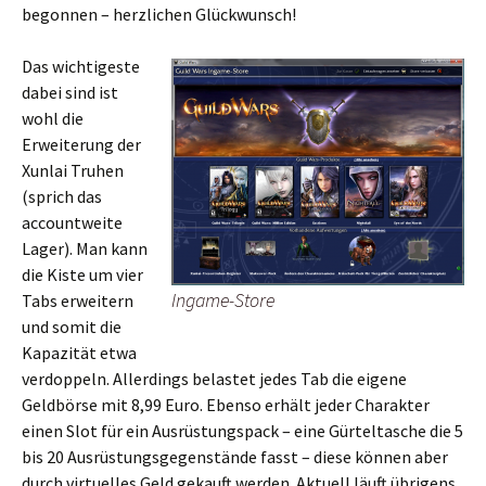
begonnen – herzlichen Glückwunsch!
Das wichtigeste
dabei sind ist
wohl die
Erweiterung der
Xunlai Truhen
(sprich das
accountweite
Lager). Man kann
die Kiste um vier
Ingame-Store
Tabs erweitern
und somit die
Kapazität etwa
verdoppeln. Allerdings belastet jedes Tab die eigene
Geldbörse mit 8,99 Euro. Ebenso erhält jeder Charakter
einen Slot für ein Ausrüstungspack – eine Gürteltasche die 5
bis 20 Ausrüstungsgegenstände fasst – diese können aber
durch virtuelles Geld gekauft werden. Aktuell läuft übrigens