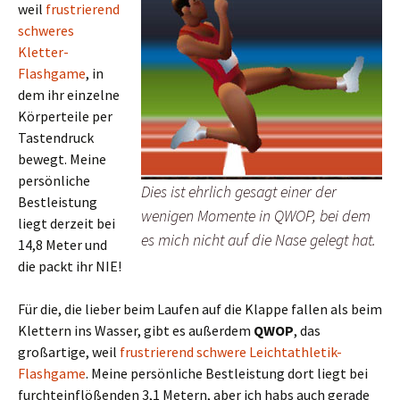
weil
frustrierend
schweres
Kletter-
Flashgame
, in
dem ihr einzelne
Körperteile per
Tastendruck
bewegt. Meine
persönliche
Dies ist ehrlich gesagt einer der
Bestleistung
wenigen Momente in QWOP, bei dem
liegt derzeit bei
es mich nicht auf die Nase gelegt hat.
14,8 Meter und
die packt ihr NIE!
Für die, die lieber beim Laufen auf die Klappe fallen als beim
Klettern ins Wasser, gibt es außerdem
QWOP
, das
großartige, weil
frustrierend schwere Leichtathletik-
Flashgame
. Meine persönliche Bestleistung dort liegt bei
furchteinflößenden 3,1 Metern, aber ich habs auch gerade