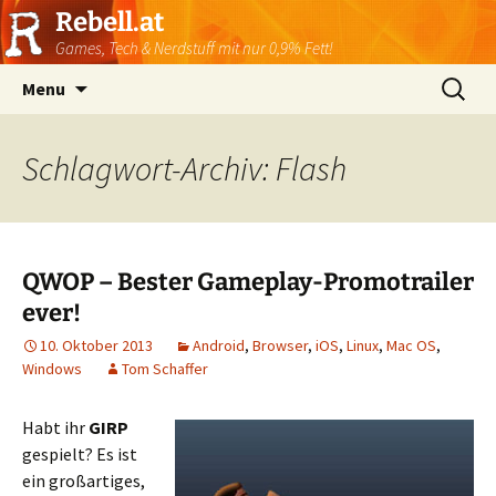
Rebell.at
Games, Tech & Nerdstuff mit nur 0,9% Fett!
Skip
Suchen
Menu
to
nach:
content
Schlagwort-Archiv: Flash
QWOP – Bester Gameplay-Promotrailer
ever!
10. Oktober 2013
Android
,
Browser
,
iOS
,
Linux
,
Mac OS
,
Windows
Tom Schaffer
Habt ihr
GIRP
gespielt? Es ist
ein großartiges,