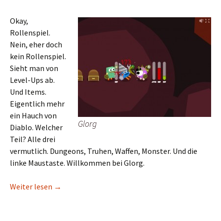
Okay,
Rollenspiel.
Nein, eher doch
kein Rollenspiel.
Sieht man von
Level-Ups ab.
Und Items.
Eigentlich mehr
ein Hauch von
Glorg
Diablo. Welcher
Teil? Alle drei
vermutlich. Dungeons, Truhen, Waffen, Monster. Und die
linke Maustaste. Willkommen bei Glorg.
Ein Knopf, sie alle zu knechten
Weiter lesen
→