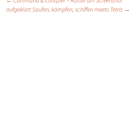
Post
←
Command & Conquer – Rätsel um Screenshot
aufgeklärt
Saufen, kämpfen, schiffen meets Tetris
→
navigation