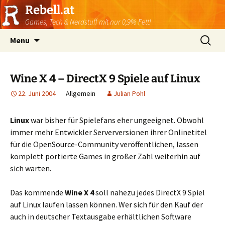
Rebell.at
Games, Tech & Nerdstuff mit nur 0,9% Fett!
Skip
Suchen
Menu
to
nach:
content
Wine X 4 – DirectX 9 Spiele auf Linux
22. Juni 2004
Allgemein
Julian Pohl
Linux
war bisher für Spielefans eher ungeeignet. Obwohl
immer mehr Entwickler Serverversionen ihrer Onlinetitel
für die OpenSource-Community veröffentlichen, lassen
komplett portierte Games in großer Zahl weiterhin auf
sich warten.
Das kommende
Wine X 4
soll nahezu jedes DirectX 9 Spiel
auf Linux laufen lassen können. Wer sich für den Kauf der
auch in deutscher Textausgabe erhältlichen Software