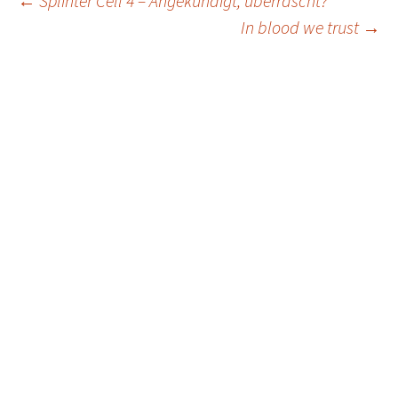
Post
←
Splinter Cell 4 – Angekündigt, überrascht?
In blood we trust
→
navigation