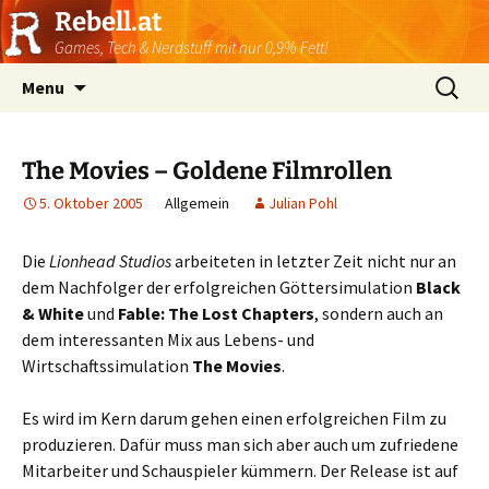
Rebell.at
Games, Tech & Nerdstuff mit nur 0,9% Fett!
Skip
Suchen
Menu
to
nach:
content
The Movies – Goldene Filmrollen
5. Oktober 2005
Allgemein
Julian Pohl
Die
Lionhead Studios
arbeiteten in letzter Zeit nicht nur an
dem Nachfolger der erfolgreichen Göttersimulation
Black
& White
und
Fable: The Lost Chapters
, sondern auch an
dem interessanten Mix aus Lebens- und
Wirtschaftssimulation
The Movies
.
Es wird im Kern darum gehen einen erfolgreichen Film zu
produzieren. Dafür muss man sich aber auch um zufriedene
Mitarbeiter und Schauspieler kümmern. Der Release ist auf