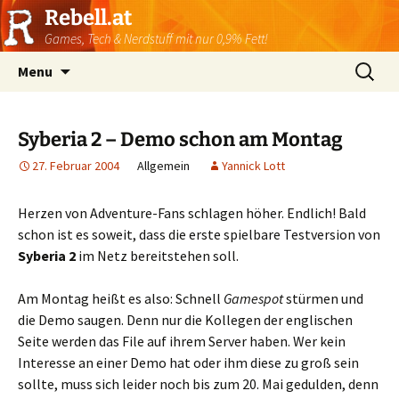
Rebell.at
Games, Tech & Nerdstuff mit nur 0,9% Fett!
Skip
Suchen
Menu
to
nach:
content
Syberia 2 – Demo schon am Montag
27. Februar 2004
Allgemein
Yannick Lott
Herzen von Adventure-Fans schlagen höher. Endlich! Bald
schon ist es soweit, dass die erste spielbare Testversion von
Syberia 2
im Netz bereitstehen soll.
Am Montag heißt es also: Schnell
Gamespot
stürmen und
die Demo saugen. Denn nur die Kollegen der englischen
Seite werden das File auf ihrem Server haben. Wer kein
Interesse an einer Demo hat oder ihm diese zu groß sein
sollte, muss sich leider noch bis zum 20. Mai gedulden, denn