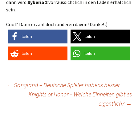
dann wird
Syberia 2
vorraussichtlich in den Läden erhältlich
sein.
Cool? Dann erzähl doch anderen davon! Danke! :)
teilen
teilen
teilen
teilen
Post
←
Gangland – Deutsche Spieler habens besser
Knights of Honor – Welche Einheiten gibt es
navigation
eigentlich?
→