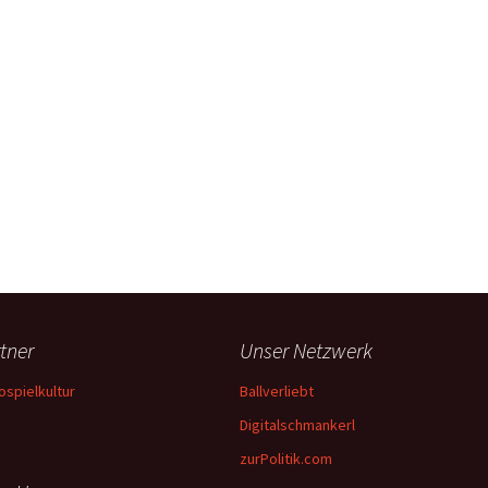
tner
Unser Netzwerk
ospielkultur
Ballverliebt
Digitalschmankerl
zurPolitik.com