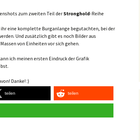
eenshots zum zweiten Teil der
Stronghold
-Reihe
 ihr eine komplette Burganlange begutachten, bei der
rden. Und zusätzlich gibt es noch Bilder aus
 Massen von Einheiten vor sich gehen.
kann ich meinen ersten Eindruck der Grafik
lbst.
von! Danke! :)
teilen
teilen