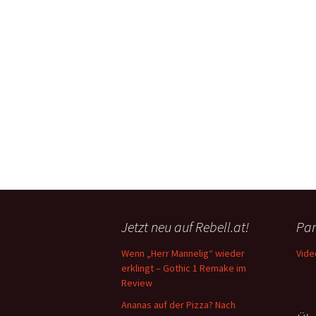
Jetzt neu auf Rebell.at!
Par
Wenn „Herr Mannelig“ wieder
Vide
erklingt – Gothic 1 Remake im
Review
Ananas auf der Pizza? Nach