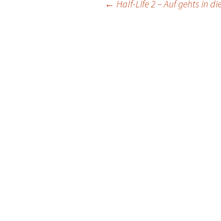
Post
←
Half-Life 2 – Auf gehts in d
navigation