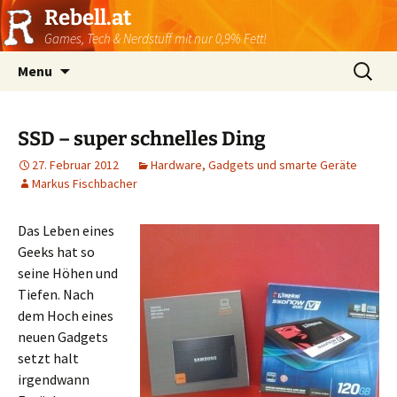
Rebell.at
Games, Tech & Nerdstuff mit nur 0,9% Fett!
Skip
Suchen
Menu
to
nach:
content
SSD – super schnelles Ding
27. Februar 2012
Hardware, Gadgets und smarte Geräte
Markus Fischbacher
Das Leben eines
Geeks hat so
seine Höhen und
Tiefen. Nach
dem Hoch eines
neuen Gadgets
setzt halt
irgendwann