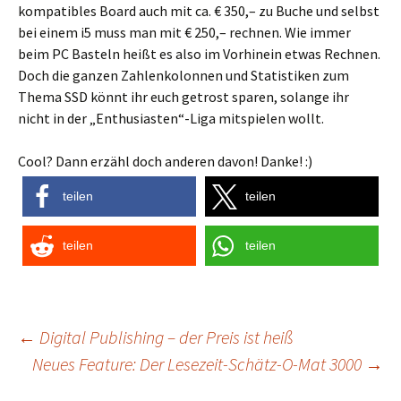
kompatibles Board auch mit ca. € 350,– zu Buche und selbst
bei einem i5 muss man mit € 250,– rechnen. Wie immer
beim PC Basteln heißt es also im Vorhinein etwas Rechnen.
Doch die ganzen Zahlenkolonnen und Statistiken zum
Thema SSD könnt ihr euch getrost sparen, solange ihr
nicht in der „Enthusiasten“-Liga mitspielen wollt.
Cool? Dann erzähl doch anderen davon! Danke! :)
teilen
teilen
teilen
teilen
Post
←
Digital Publishing – der Preis ist heiß
Neues Feature: Der Lesezeit-Schätz-O-Mat 3000
→
navigation