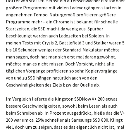
flotter von statten. Selbst ein altersschwacher Firefox oder
größere Programme mit vielen Ladevorgängen starten in
angenehmen Tempo. Naturgemäß profitieren größere
Programme mehr – ein Chrome ist bekannt für schnelle
Startzeiten, die SSD macht da wenig aus. Spürbar
beschleunigt werden auch Ladezeiten bei Spielen. In
meinen Tests mit Crysis 2, Battlefield 3 und Stalker waren 5
bis 10 Sekunden weniger der Standard. Makulatur möchte
man sagen, doch hat man sich erst mal daran gewöhnt,
möchte man es nicht missen. Doch Vorsicht, nicht alle
täglichen Vorgänge profitieren so sehr. Kopiervorgänge
von und zu SSD hängen natürlich auch von den
Geschwindigkeiten des Ziels bzw. der Quelle ab.
Im Vergleich lieferte die Kingston SSDNow V+ 200 etwas
bessere Geschwindigkeiten, sowohl beim Lesen als auch
beim Schreiben ab. In Prozent ausgedrückt, hieße das die V+
200 war um ca. 25% schneller als Samsungs SSD 830. Klingt
viel, doch um zu zeigen, dass es das eigentlich nicht ist, mal