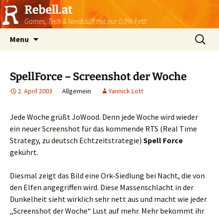
Rebell.at
Games, Tech & Nerdstuff mit nur 0,9% Fett!
Skip
Suchen
Menu
to
nach:
content
SpellForce – Screenshot der Woche
2. April 2003
Allgemein
Yannick Lott
Jede Woche grüßt JoWood. Denn jede Woche wird wieder
ein neuer Screenshot für das kommende RTS (Real Time
Strategy, zu deutsch Echtzeitstrategie)
Spell Force
gekührt.
Diesmal zeigt das Bild eine Ork-Siedlung bei Nacht, die von
den Elfen angegriffen wird. Diese Massenschlacht in der
Dunkelheit sieht wirklich sehr nett aus und macht wie jeder
„Screenshot der Woche“ Lust auf mehr. Mehr bekommt ihr