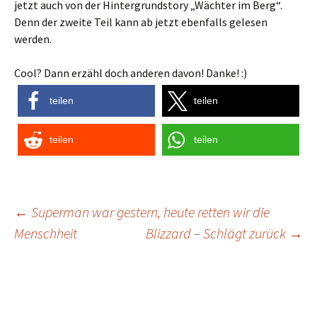
jetzt auch von der Hintergrundstory „Wächter im Berg“.
Denn der zweite Teil kann ab jetzt ebenfalls gelesen
werden.
Cool? Dann erzähl doch anderen davon! Danke! :)
teilen
teilen
teilen
teilen
Post
←
Superman war gestern, heute retten wir die
Menschheit
Blizzard – Schlägt zurück
→
navigation