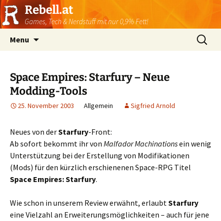
Rebell.at
Games, Tech & Nerdstuff mit nur 0,9% Fett!
Skip
Suchen
Menu
to
nach:
content
Space Empires: Starfury – Neue
Modding-Tools
25. November 2003
Allgemein
Sigfried Arnold
Neues von der
Starfury
-Front:
Ab sofort bekommt ihr von
Malfador Machinations
ein wenig
Unterstützung bei der Erstellung von Modifikationen
(Mods) für den kürzlich erschienenen Space-RPG Titel
Space Empires: Starfury
.
Wie schon in unserem Review erwähnt, erlaubt
Starfury
eine Vielzahl an Erweiterungsmöglichkeiten – auch für jene