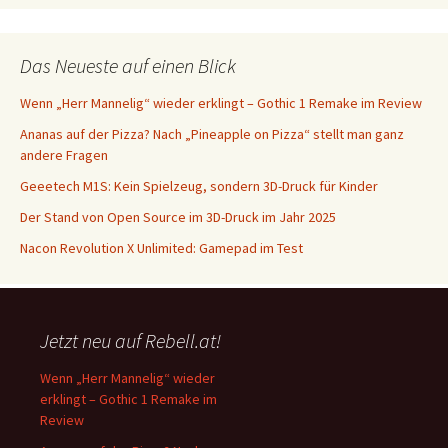
Das Neueste auf einen Blick
Wenn „Herr Mannelig“ wieder erklingt – Gothic 1 Remake im Review
Ananas auf der Pizza? Nach „Pineapple on Pizza“ stellt man ganz
andere Fragen
Geeetech M1S: Kein Spielzeug, sondern 3D-Druck für Kinder
Der Stand von Open Source im 3D-Druck im Jahr 2025
Nacon Revolution X Unlimited: Gamepad im Test
Jetzt neu auf Rebell.at!
Wenn „Herr Mannelig“ wieder
erklingt – Gothic 1 Remake im
Review