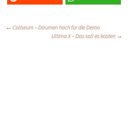
Post
←
Coliseum – Daumen hoch für die Demo
Ultima X – Das soll es kosten
→
navigation