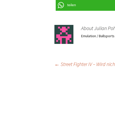
teilen
About Julian Poh
Emulation / Ballsport
Post
←
Street Fighter IV – Wird nic
navigation