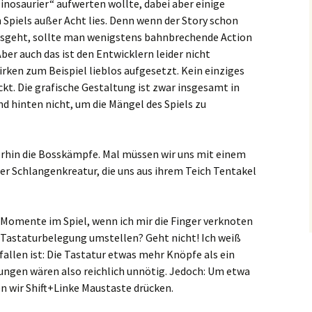
nosaurier“ aufwerten wollte, dabei aber einige
 Spiels außer Acht lies. Denn wenn der Story schon
ausgeht, sollte man wenigstens bahnbrechende Action
ber auch das ist den Entwicklern leider nicht
ken zum Beispiel lieblos aufgesetzt. Kein einziges
ckt. Die grafische Gestaltung ist zwar insgesamt in
d hinten nicht, um die Mängel des Spiels zu
hin die Bosskämpfe. Mal müssen wir uns mit einem
r Schlangenkreatur, die uns aus ihrem Teich Tentakel
 Momente im Spiel, wenn ich mir die Finger verknoten
 Tastaturbelegung umstellen? Geht nicht! Ich weiß
fallen ist: Die Tastatur etwas mehr Knöpfe als ein
ungen wären also reichlich unnötig. Jedoch: Um etwa
 wir Shift+Linke Maustaste drücken.