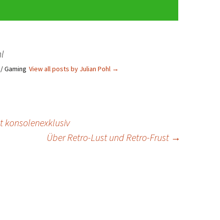
l
s / Gaming
View all posts by Julian Pohl
→
ht konsolenexklusiv
Über Retro-Lust und Retro-Frust
→