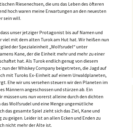
schen Riesenechsen, die uns das Leben des öfteren
end hoch waren meine Erwartungen an den neuesten
r sein will.
 dass unser jetziger Protagonist bis auf Namen und
r viel mit dem alten Turok am Hut hat. Wir heißen nun
glied der Spezialeinheit „Wolfsrudel“ unter
amens Kane, der die Einheit mehr und mehr zu einer
chaftet hat. Als Turok endlich genug von diesem
ist nun der Whiskey Company beigetreten, die Jagd auf
ich mit Turoks Ex-Einheit auf einem Urwaldplaneten,
rgt. Ehe wir uns versehen steuern wir den Planeten im
nes Männern angeschossen und stürzen ab. Ein
ir müssen uns nun vorerst alleine durch den dichten
 das Wolfsrudel und eine Menge ungemütliche
h das gesamte Spiel zieht sich das Ziel, Kane und
zu geigen. Leider ist an allen Ecken und Enden zu
ch nicht mehr der Alte ist.