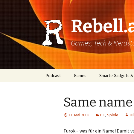
Rebell.
Games, Tech & Nerdstuf
Skip
Podcast
Games
Smarte Gadgets &
to
content
Super einfach: So hört
PC
man Podcasts!
Same name 
Xbox
31. Mai 2008
PC
,
Spiele
Ju
PlayStation
Mobile
Turok – was für ein Name! Damit ve