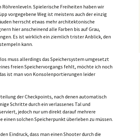
 Röhrenleveln. Spielerische Freiheiten haben wir
üpp vorgegebene Weg ist meistens auch der einzig
äuden herrscht etwas mehr architektonische
nern hier anscheinend alle Farben bis auf Grau,
n. Es ist wirklich ein ziemlich trister Anblick, den
bstempeln kann.
nlos muss allerdings das Speichersystem umgesetzt
eines freien Speichervorgangs fehlt, möchte ich noch
n das ist man von Konsolenportierungen leider
Verteilung der Checkpoints, nach denen automatisch
inige Schritte durch ein verlassenes Tal und
viert, jedoch nur um direkt darauf mehrere
 einen solchen Speicherpunkt überleben zu müssen.
 den Eindruck, dass man einen Shooter durch die