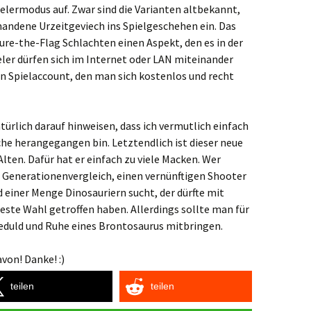
elermodus auf. Zwar sind die Varianten altbekannt,
rhandene Urzeitgeviech ins Spielgeschehen ein. Das
re-the-Flag Schlachten einen Aspekt, den es in der
eler dürfen sich im Internet oder LAN miteinander
in Spielaccount, den man sich kostenlos und recht
atürlich darauf hinweisen, dass ich vermutlich einfach
e herangegangen bin. Letztendlich ist dieser neue
lten. Dafür hat er einfach zu viele Macken. Wer
Generationenvergleich, einen vernünftigen Shooter
 einer Menge Dinosauriern sucht, der dürfte mit
teste Wahl getroffen haben. Allerdings sollte man für
 Geduld und Ruhe eines Brontosaurus mitbringen.
von! Danke! :)
teilen
teilen