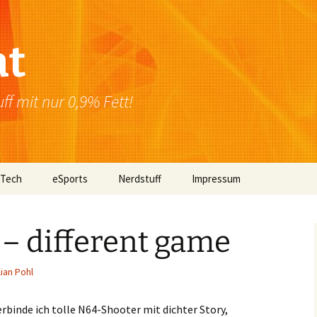
at
f mit nur 0,9% Fett!
 Tech
eSports
Nerdstuff
Impressum
Windows
Newsletter
Datenschutzerklärung
– different game
Mac OS
lian Pohl
Linux
Browser
rbinde ich tolle N64-Shooter mit dichter Story,