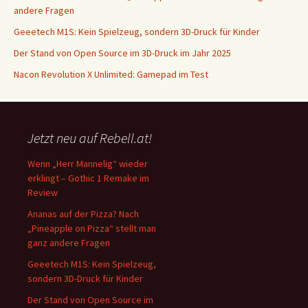
andere Fragen
Geeetech M1S: Kein Spielzeug, sondern 3D-Druck für Kinder
Der Stand von Open Source im 3D-Druck im Jahr 2025
Nacon Revolution X Unlimited: Gamepad im Test
Jetzt neu auf Rebell.at!
Wenn „Herr Mannelig“ wieder
erklingt – Gothic 1 Remake im
Review
Ananas auf der Pizza? Nach
„Pineapple on Pizza“ stellt man
ganz andere Fragen
Geeetech M1S: Kein Spielzeug,
sondern 3D-Druck für Kinder
Der Stand von Open Source im