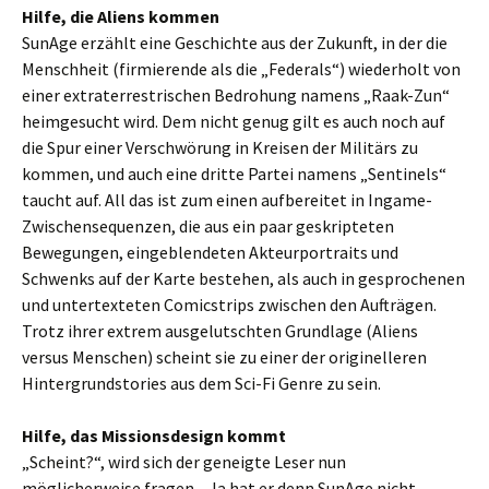
Hilfe, die Aliens kommen
SunAge erzählt eine Geschichte aus der Zukunft, in der die
Menschheit (firmierende als die „Federals“) wiederholt von
einer extraterrestrischen Bedrohung namens „Raak-Zun“
heimgesucht wird. Dem nicht genug gilt es auch noch auf
die Spur einer Verschwörung in Kreisen der Militärs zu
kommen, und auch eine dritte Partei namens „Sentinels“
taucht auf. All das ist zum einen aufbereitet in Ingame-
Zwischensequenzen, die aus ein paar geskripteten
Bewegungen, eingeblendeten Akteurportraits und
Schwenks auf der Karte bestehen, als auch in gesprochenen
und untertexteten Comicstrips zwischen den Aufträgen.
Trotz ihrer extrem ausgelutschten Grundlage (Aliens
versus Menschen) scheint sie zu einer der originelleren
Hintergrundstories aus dem Sci-Fi Genre zu sein.
Hilfe, das Missionsdesign kommt
„Scheint?“, wird sich der geneigte Leser nun
möglicherweise fragen. „Ja hat er denn SunAge nicht