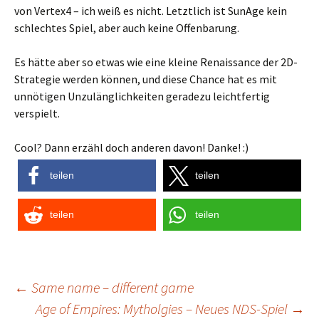
von Vertex4 – ich weiß es nicht. Letztlich ist SunAge kein
schlechtes Spiel, aber auch keine Offenbarung.
Es hätte aber so etwas wie eine kleine Renaissance der 2D-
Strategie werden können, und diese Chance hat es mit
unnötigen Unzulänglichkeiten geradezu leichtfertig
verspielt.
Cool? Dann erzähl doch anderen davon! Danke! :)
teilen
teilen
teilen
teilen
Post
←
Same name – different game
Age of Empires: Mytholgies – Neues NDS-Spiel
→