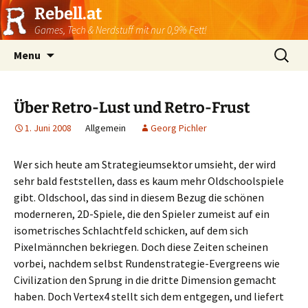
Rebell.at
Games, Tech & Nerdstuff mit nur 0,9% Fett!
Skip
Suchen
Menu
to
nach:
content
Über Retro-Lust und Retro-Frust
1. Juni 2008
Allgemein
Georg Pichler
Wer sich heute am Strategieumsektor umsieht, der wird
sehr bald feststellen, dass es kaum mehr Oldschoolspiele
gibt. Oldschool, das sind in diesem Bezug die schönen
moderneren, 2D-Spiele, die den Spieler zumeist auf ein
isometrisches Schlachtfeld schicken, auf dem sich
Pixelmännchen bekriegen. Doch diese Zeiten scheinen
vorbei, nachdem selbst Rundenstrategie-Evergreens wie
Civilization den Sprung in die dritte Dimension gemacht
haben. Doch Vertex4 stellt sich dem entgegen, und liefert