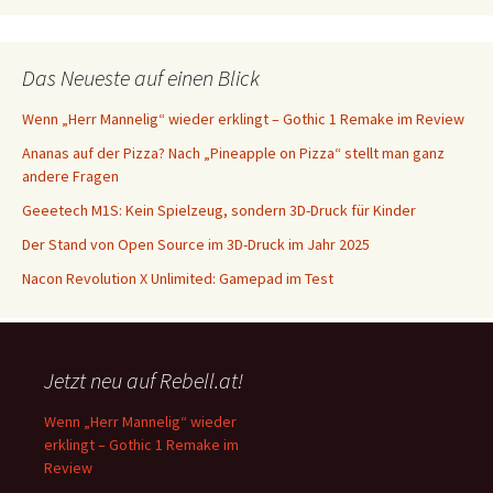
Das Neueste auf einen Blick
Wenn „Herr Mannelig“ wieder erklingt – Gothic 1 Remake im Review
Ananas auf der Pizza? Nach „Pineapple on Pizza“ stellt man ganz
andere Fragen
Geeetech M1S: Kein Spielzeug, sondern 3D-Druck für Kinder
Der Stand von Open Source im 3D-Druck im Jahr 2025
Nacon Revolution X Unlimited: Gamepad im Test
Jetzt neu auf Rebell.at!
Wenn „Herr Mannelig“ wieder
erklingt – Gothic 1 Remake im
Review