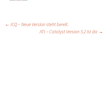
Post
←
ICQ – Neue Version steht bereit.
ATI – Catalyst Version 5.2 ist da
→
navigation