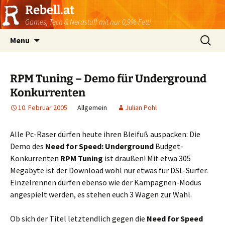
Rebell.at
Games, Tech & Nerdstuff mit nur 0,9% Fett!
Skip
Suchen
Menu
to
nach:
content
RPM Tuning – Demo für Underground
Konkurrenten
10. Februar 2005
Allgemein
Julian Pohl
Alle Pc-Raser dürfen heute ihren Bleifuß auspacken: Die
Demo des
Need for Speed: Underground
Budget-
Konkurrenten
RPM Tuning
ist draußen! Mit etwa 305
Megabyte ist der Download wohl nur etwas für DSL-Surfer.
Einzelrennen dürfen ebenso wie der Kampagnen-Modus
angespielt werden, es stehen euch 3 Wagen zur Wahl.
Ob sich der Titel letztendlich gegen die
Need for Speed