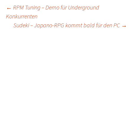
Post
←
RPM Tuning – Demo für Underground
Konkurrenten
navigation
Sudeki – Japano-RPG kommt bald für den PC
→