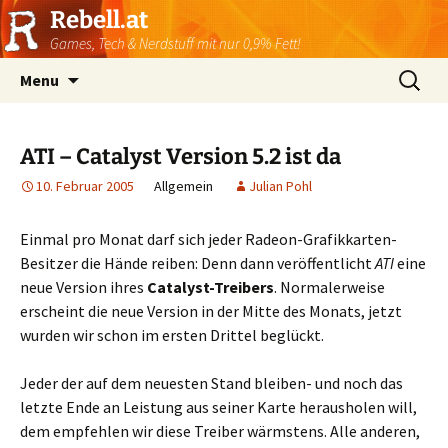
Rebell.at
Games, Tech & Nerdstuff mit nur 0,9% Fett!
Skip
Suchen
Menu
to
nach:
content
ATI – Catalyst Version 5.2 ist da
10. Februar 2005
Allgemein
Julian Pohl
Einmal pro Monat darf sich jeder Radeon-Grafikkarten-
Besitzer die Hände reiben: Denn dann veröffentlicht
ATI
eine
neue Version ihres
Catalyst-Treibers
. Normalerweise
erscheint die neue Version in der Mitte des Monats, jetzt
wurden wir schon im ersten Drittel beglückt.
Jeder der auf dem neuesten Stand bleiben- und noch das
letzte Ende an Leistung aus seiner Karte herausholen will,
dem empfehlen wir diese Treiber wärmstens. Alle anderen,