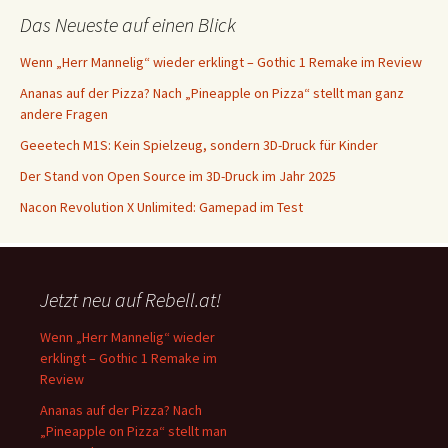
Das Neueste auf einen Blick
Wenn „Herr Mannelig“ wieder erklingt – Gothic 1 Remake im Review
Ananas auf der Pizza? Nach „Pineapple on Pizza“ stellt man ganz
andere Fragen
Geeetech M1S: Kein Spielzeug, sondern 3D-Druck für Kinder
Der Stand von Open Source im 3D-Druck im Jahr 2025
Nacon Revolution X Unlimited: Gamepad im Test
Jetzt neu auf Rebell.at!
Wenn „Herr Mannelig“ wieder
erklingt – Gothic 1 Remake im
Review
Ananas auf der Pizza? Nach
„Pineapple on Pizza“ stellt man