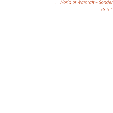
Post
←
World of Warcraft – Sonder
Gothic
navigation