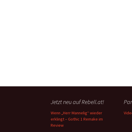
Jetzt neu auf Rebell.at!
Par
Wenn „Herr Mannelig“ wieder
Vide
erklingt – Gothic 1 Remake im
Review