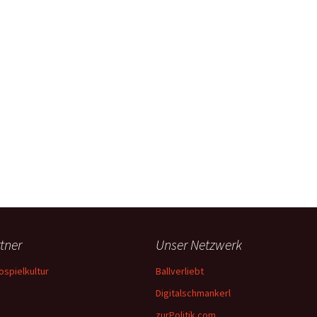
tner
Unser Netzwerk
ospielkultur
Ballverliebt
Digitalschmankerl
zurPolitik.com