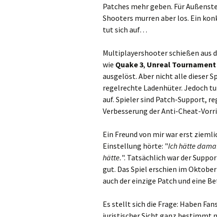
Patches mehr geben. Für Außensteh
Shooters murren aber los. Ein ko
tut sich auf…
Multiplayershooter schießen aus 
wie
Quake 3
,
Unreal Tournament
ausgelöst. Aber nicht alle dieser Sp
regelrechte Ladenhüter. Jedoch tu
auf. Spieler sind Patch-Support, 
Verbesserung der Anti-Cheat-Vor
Ein Freund von mir war erst ziemlic
Einstellung hörte: "
Ich hätte damal
hätte.
". Tatsächlich war der Suppo
gut. Das Spiel erschien im Oktobe
auch der einzige Patch und eine Be
Es stellt sich die Frage: Haben Fa
juristischer Sicht ganz bestimmt n