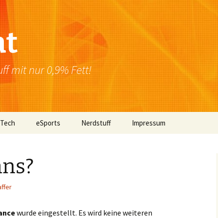
at
f mit nur 0,9% Fett!
 Tech
eSports
Nerdstuff
Impressum
Windows
Newsletter
Datenschutzerklärung
ans?
Mac OS
ffer
Linux
Browser
ance
wurde eingestellt. Es wird keine weiteren