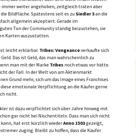
le immer weiter angehoben, zeitgleich traten aber
e Bildfläche. Spätestens seit es zu
Siedler 3
an die
nfach allgemein akzeptiert. Gerade im
 guten Ton der Community ständig beizustehen, sie
n Karten auszustatten.
ist leicht erklärbar.
Tribes: Vengeance
verkaufte sich
Geld. Das ist Geld, das man wahrscheinlich zu
 wenn man mit der Marke
Tribes
noch etwas vor hätte.
icht der Fall. In der Welt von am Aktienmarkt
einen Grund mehr, sich um das Image eines Franchises
diese emotionale Verpflichtung an die Käufer gerne
ch nicht.
kler ist dazu verpflichtet sich über Jahre hinweg mit
schon gar nicht bei Nischentiteln. Dass man sich nicht
 kann, hat erst kürzlich wieder
Anno 1503
gezeigt,
xtremer zuging. Bleibt zu hoffen, dass die Käufer