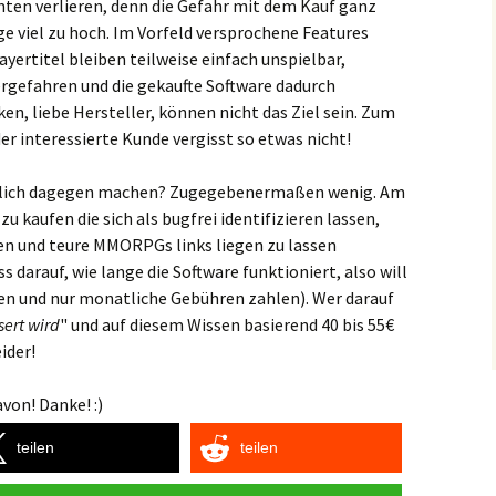
nten verlieren, denn die Gefahr mit dem Kauf ganz
ge viel zu hoch. Im Vorfeld versprochene Features
ayertitel bleiben teilweise einfach unspielbar,
gefahren und die gekaufte Software dadurch
n, liebe Hersteller, können nicht das Ziel sein. Zum
der interessierte Kunde vergisst so etwas nicht!
ntlich dagegen machen? Zugegebenermaßen wenig. Am
zu kaufen die sich als bugfrei identifizieren lassen,
uen und teure MMORPGs links liegen zu lassen
ss darauf, wie lange die Software funktioniert, also will
en und nur monatliche Gebühren zahlen). Wer darauf
sert wird
" und auf diesem Wissen basierend 40 bis 55€
ider!
von! Danke! :)
teilen
teilen