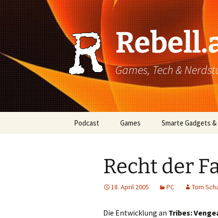
Rebell.
Games, Tech & Nerdstuf
Skip
Podcast
Games
Smarte Gadgets &
to
content
Super einfach: So hört
PC
man Podcasts!
Recht der F
Xbox
18. April 2005
PC
Tom Scha
PlayStation
Mobile
Die Entwicklung an
Tribes: Venge