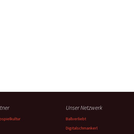
tner
Unser Netzwerk
ospielkultur
Ballverliebt
Digitalschmankerl