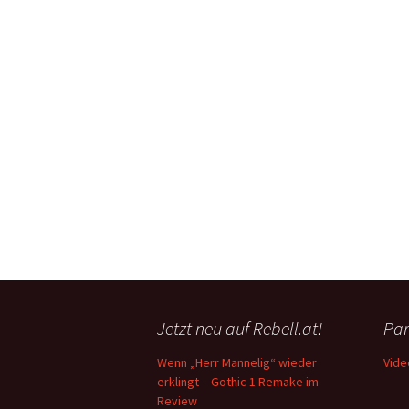
Jetzt neu auf Rebell.at!
Par
Wenn „Herr Mannelig“ wieder
Vide
erklingt – Gothic 1 Remake im
Review