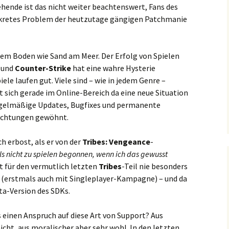
ende ist das nicht weiter beachtenswert, Fans des
nkretes Problem der heutzutage gängigen Patchmanie
dem Boden wie Sand am Meer. Der Erfolg von Spielen
und
Counter-Strike
hat eine wahre Hysterie
iele laufen gut. Viele sind – wie in jedem Genre –
t sich gerade im Online-Bereich da eine neue Situation
regelmäßige Updates, Bugfixes und permanente
richtungen gewöhnt.
h erbost, als er von der
Tribes: Vengeance
-
s nicht zu spielen begonnen, wenn ich das gewusst
rt für den vermutlich letzten
Tribes
-Teil nie besonders
r (erstmals auch mit Singleplayer-Kampagne) – und da
ta-Version des SDKs.
ns einen Anspruch auf diese Art von Support? Aus
icht, aus moralischer aber sehr wohl. In den letzten