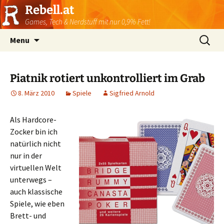
Rebell.at
Games, Tech & Nerdstuff mit nur 0,9% Fett!
Skip
Suchen
Menu
to
nach:
content
Piatnik rotiert unkontrolliert im Grab
8. März 2010
Spiele
Sigfried Arnold
Als Hardcore-
Zocker bin ich
natürlich nicht
nur in der
virtuellen Welt
unterwegs –
auch klassische
Spiele, wie eben
Brett- und