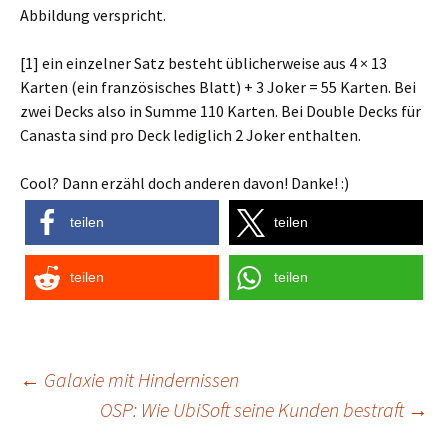
Abbildung verspricht.
[1] ein einzelner Satz besteht üblicherweise aus 4 × 13
Karten (ein französisches Blatt) + 3 Joker = 55 Karten. Bei
zwei Decks also in Summe 110 Karten. Bei Double Decks für
Canasta sind pro Deck lediglich 2 Joker enthalten.
Cool? Dann erzähl doch anderen davon! Danke! :)
teilen
teilen
teilen
teilen
Post
←
Galaxie mit Hindernissen
OSP: Wie UbiSoft seine Kunden bestraft
→
navigation