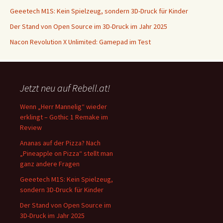
Geeetech M1S: Kein Spielzeug, sondern 3D-Druck für Kinder
Der Stand von Open Source im 3D-Druck im Jahr 2025
Nacon Revolution X Unlimited: Gamepad im Test
Jetzt neu auf Rebell.at!
Wenn „Herr Mannelig“ wieder
erklingt – Gothic 1 Remake im
Review
Ananas auf der Pizza? Nach
„Pineapple on Pizza“ stellt man
ganz andere Fragen
Geeetech M1S: Kein Spielzeug,
sondern 3D-Druck für Kinder
Der Stand von Open Source im
3D-Druck im Jahr 2025