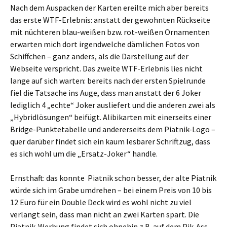
Nach dem Auspacken der Karten ereilte mich aber bereits
das erste WTF-Erlebnis: anstatt der gewohnten Rückseite
mit nüchteren blau-weißen bzw. rot-weißen Ornamenten
erwarten mich dort irgendwelche dämlichen Fotos von
Schiffchen – ganz anders, als die Darstellung auf der
Webseite verspricht. Das zweite WTF-Erlebnis lies nicht
lange auf sich warten: bereits nach der ersten Spielrunde
fiel die Tatsache ins Auge, dass man anstatt der 6 Joker
lediglich 4 „echte“ Joker ausliefert und die anderen zwei als
„Hybridlösungen“ beifügt. Alibikarten mit einerseits einer
Bridge-Punktetabelle und andererseits dem Piatnik-Logo –
quer darüber findet sich ein kaum lesbarer Schriftzug, dass
es sich wohl um die „Ersatz-Joker“ handle.
Ernsthaft: das konnte Piatnik schon besser, der alte Piatnik
würde sich im Grabe umdrehen – bei einem Preis von 10 bis
12 Euro für ein Double Deck wird es wohl nicht zu viel
verlangt sein, dass man nicht an zwei Karten spart. Die
Piatnik-Werbung findet sich ohnehin z.B. auf dem Pik-Ass