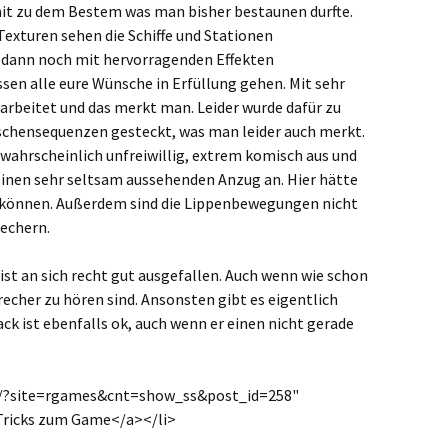
mit zu dem Bestem was man bisher bestaunen durfte.
exturen sehen die Schiffe und Stationen
e dann noch mit hervorragenden Effekten
ssen alle eure Wünsche in Erfüllung gehen. Mit sehr
earbeitet und das merkt man. Leider wurde dafür zu
wischensequenzen gesteckt, was man leider auch merkt.
 wahrscheinlich unfreiwillig, extrem komisch aus und
inen sehr seltsam aussehenden Anzug an. Hier hätte
können. Außerdem sind die Lippenbewegungen nicht
echern.
ist an sich recht gut ausgefallen. Auch wenn wie schon
recher zu hören sind. Ansonsten gibt es eigentlich
k ist ebenfalls ok, auch wenn er einen nicht gerade
at/?site=rgames&cnt=show_ss&post_id=258"
Tricks zum Game</a></li>