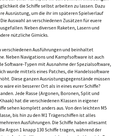
glichkeit die Schiffe selbst arbeiten zu lassen. Dazu
ure Ausrüstung, um die ihr im späteren Spielverlauf
Die Auswahl an verschiedenen Zusätzen für euere
 ausgefallen. Neben diversen Raketen, Lasern und
ndere nützliche Gimicks.
s in verschiedenen Ausführungen und beinhaltet
e. Neben Navigations und Kampfsoftware ist auch
lle Software-Typen mit Ausnahme der Spezialsoftware,
lich wurde mittels eines Patches, die Handelssoftware
erhöht. Diese ganzen Ausrüstungsgegenstände müssen
 wäre ein besserer Ort als in eines eurer Schiffe?
rhanden. Jede Rasse (Argonen, Boronen, Split und
 Khaak) hat die verschiedenen Klassen in eigener
iffe sehen komplett anders aus. Von den leichten M5
sse, bis hin zu den M1 Trägerschiffen ist alles
 mehreren Ausführungen. Die Schiffe haben allesamt
die Argon 1 knapp 130 Schiffe tragen, während der