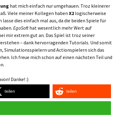
hung
hat mich einfach nur umgehauen. Troz kleinerer
Spaß. Viele meiner Kollegen haben
X2
logischerweise
h lasse dies einfach mal aus, da die beiden Spiele für
 haben.
EgoSoft
hat wesentlich mehr Wert auf
 mir extrem gut an. Das Spiel ist troz seiner
erstehen – dank hervorragenden Tutorials. Und somit
n, Simulationsspielern und Actionspielern sich das
en. Ich freue mich schon auf einen nächsten Teil und
on.
von! Danke! :)
teilen
teilen