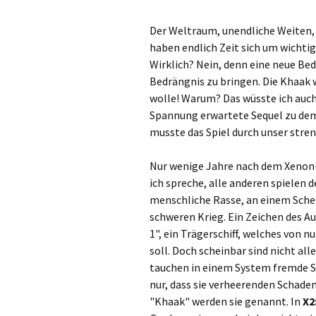
Der Weltraum, unendliche Weiten, 
haben endlich Zeit sich um wicht
Wirklich? Nein, denn eine neue Bed
Bedrängnis zu bringen. Die Khaak w
wolle! Warum? Das wüsste ich auch
Spannung erwartete Sequel zu de
musste das Spiel durch unser str
Nur wenige Jahre nach dem Xenon-
ich spreche, alle anderen spielen d
menschliche Rasse, an einem Sche
schweren Krieg. Ein Zeichen des A
1", ein Trägerschiff, welches von 
soll. Doch scheinbar sind nicht al
tauchen in einem System fremde Sc
nur, dass sie verheerenden Schade
"Khaak" werden sie genannt. In
X2