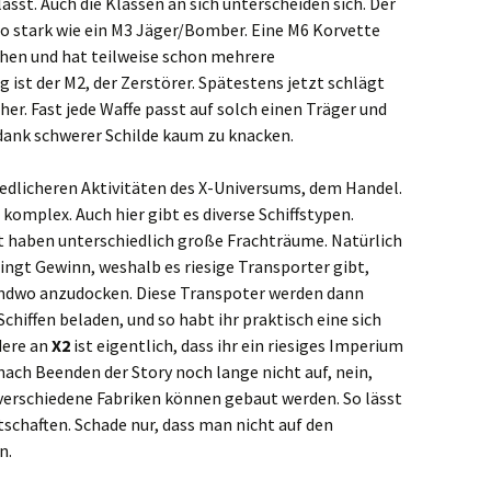
lässt. Auch die Klassen an sich unterscheiden sich. Der
so stark wie ein M3 Jäger/Bomber. Eine M6 Korvette
ehen und hat teilweise schon mehrere
ist der M2, der Zerstörer. Spätestens jetzt schlägt
er. Fast jede Waffe passt auf solch einen Träger und
e dank schwerer Schilde kaum zu knacken.
edlicheren Aktivitäten des X-Universums, dem Handel.
komplex. Auch hier gibt es diverse Schiffstypen.
t haben unterschiedlich große Frachträume. Natürlich
ingt Gewinn, weshalb es riesige Transporter gibt,
endwo anzudocken. Diese Transpoter werden dann
Schiffen beladen, und so habt ihr praktisch eine sich
dere an
X2
ist eigentlich, dass ihr ein riesiges Imperium
nach Beenden der Story noch lange nicht auf, nein,
le verschiedene Fabriken können gebaut werden. So lässt
schaften. Schade nur, dass man nicht auf den
n.