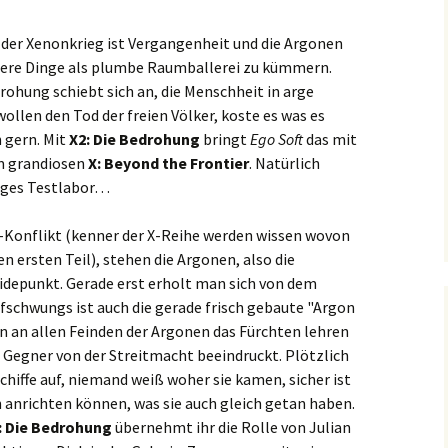
der Xenonkrieg ist Vergangenheit und die Argonen
igere Dinge als plumbe Raumballerei zu kümmern.
rohung schiebt sich an, die Menschheit in arge
ollen den Tod der freien Völker, koste es was es
 gern. Mit
X2: Die Bedrohung
bringt
Ego Soft
das mit
m grandiosen
X: Beyond the Frontier
. Natürlich
enges Testlabor…
Konflikt (kenner der X-Reihe werden wissen wovon
en ersten Teil), stehen die Argonen, also die
idepunkt. Gerade erst erholt man sich von dem
ufschwungs ist auch die gerade frisch gebaute "Argon
nun an allen Feinden der Argonen das Fürchten lehren
le Gegner von der Streitmacht beeindruckt. Plötzlich
hiffe auf, niemand weiß woher sie kamen, sicher ist
n anrichten können, was sie auch gleich getan haben.
: Die Bedrohung
übernehmt ihr die Rolle von Julian