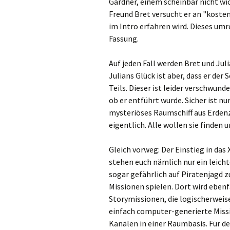
Gardner, einem scheinbar nicht w
Freund Bret versucht er an "kosten
im Intro erfahren wird. Dieses umr
Fassung.
Auf jeden Fall werden Bret und Jul
Julians Glück ist aber, dass er de
Teils. Dieser ist leider verschwund
ob er entführt wurde. Sicher ist nur
mysteriöses Raumschiff aus Erdenz
eigentlich. Alle wollen sie finden 
Gleich vorweg: Der Einstieg in das
stehen euch nämlich nur ein leicht
sogar gefährlich auf Piratenjagd z
Missionen spielen. Dort wird ebenf
Storymissionen, die logischerweis
einfach computer-generierte Missi
Kanälen in einer Raumbasis. Für de