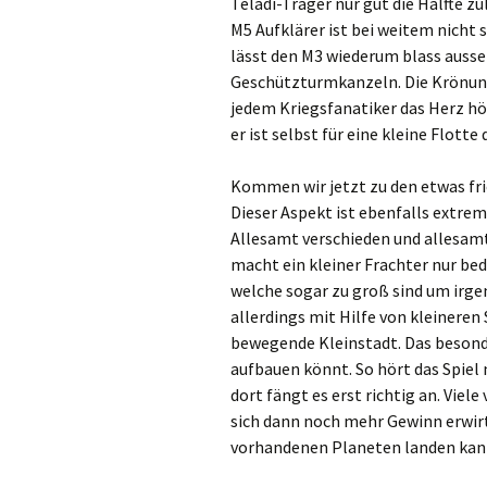
Teladi-Träger nur gut die Hälfte zu
M5 Aufklärer ist bei weitem nicht 
lässt den M3 wiederum blass auss
Geschützturmkanzeln. Die Krönung 
jedem Kriegsfanatiker das Herz höh
er ist selbst für eine kleine Flott
Kommen wir jetzt zu den etwas fri
Dieser Aspekt ist ebenfalls extrem 
Allesamt verschieden und allesam
macht ein kleiner Frachter nur bed
welche sogar zu groß sind um irg
allerdings mit Hilfe von kleineren 
bewegende Kleinstadt. Das beson
aufbauen könnt. So hört das Spiel 
dort fängt es erst richtig an. Vie
sich dann noch mehr Gewinn erwirt
vorhandenen Planeten landen kan