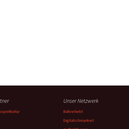
tner
Unser Netzwerk
ospielkultur
Ballverliebt
Digitalschmankerl