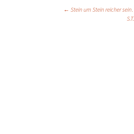
Post
←
Stein um Stein reicher sei
S.T
navigation