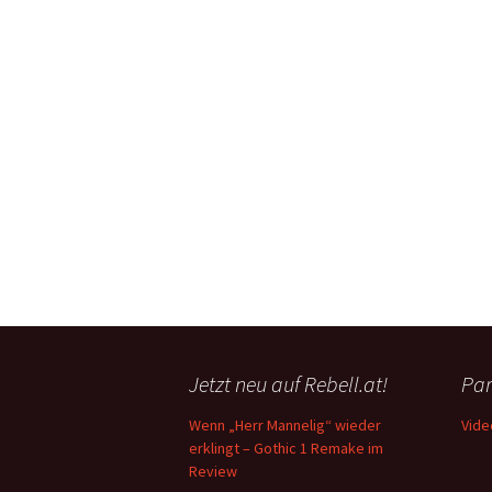
Jetzt neu auf Rebell.at!
Par
Wenn „Herr Mannelig“ wieder
Vide
erklingt – Gothic 1 Remake im
Review