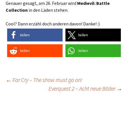
Genauer gesagt, am 26. Februar wird
Medievil: Battle
Collection
in den Läden stehen.
Cool? Dann erzähl doch anderen davon! Danke! :)
teilen
teilen
teilen
teilen
Post
←
Far Cry – The show must go on!
Everquest 2 – Acht neue Bilder
→
navigation