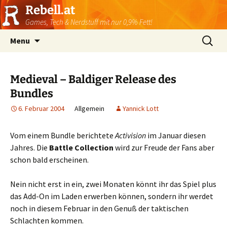
Rebell.at
Games, Tech & Nerdstuff mit nur 0,9% Fett!
Skip
Suchen
Menu
to
nach:
content
Medieval – Baldiger Release des
Bundles
6. Februar 2004
Allgemein
Yannick Lott
Vom einem Bundle berichtete
Activision
im Januar diesen
Jahres. Die
Battle Collection
wird zur Freude der Fans aber
schon bald erscheinen.
Nein nicht erst in ein, zwei Monaten könnt ihr das Spiel plus
das Add-On im Laden erwerben können, sondern ihr werdet
noch in diesem Februar in den Genuß der taktischen
Schlachten kommen.